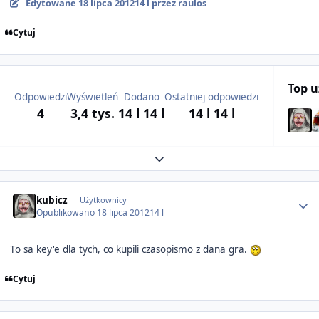
Edytowane
18 lipca 2012
14 l
przez raulos
Cytuj
Top 
Odpowiedzi
Wyświetleń
Dodano
Ostatniej odpowiedzi
4
3,4 tys.
14 l
14 l
14 l
14 l
Expand topic overview
Author stats
kubicz
Użytkownicy
Opublikowano
18 lipca 2012
14 l
To sa key'e dla tych, co kupili czasopismo z dana gra.
Cytuj
Author stats