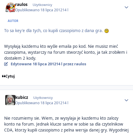
raulos
Użytkownicy
Opublikowano
18 lipca 2012
14 l
AUTOR
To sa key'e dla tych, co kupili czasopismo z dana gra.
Wysyłają każdemu kto wyśle emaila po kod. Nie musisz mieć
czasopisma, wystarczy na forum stworzyć konto, ja tak zrobiłem i
dostałem 2 kody.
Edytowane
18 lipca 2012
14 l
przez raulos
Cytuj
Author stats
kubicz
Użytkownicy
Opublikowano
18 lipca 2012
14 l
Nie rozumiemy sie. Wiem, ze wysylaja je kazdemu kto zalozy
konto na forum. Jednak klucze same w sobie sa dla czytelnikow
CDA, ktorzy kupili czasopismo z pelna wersja danej gry. Wygodniej