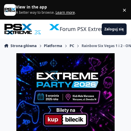
Skocz do zawartości
View in the app
×
Di
A better way to browse.
Learn more
.
Forum PSX Extreme
Zaloguj się
Strona główna
Platforma
PC
Rainbow Six Vegas 1 i 2 - O