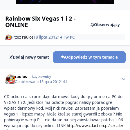
Rainbow Six Vegas 1 i 2 -
ONLINE
Obserwujący
Przez
raulos
18 lipca 2012
14 l
w
PC
Dodaj nowy temat
Odpowiedz w tym temacie
Author stats
raulos
Użytkownicy
Opublikowano
18 lipca 2012
14 l
CD action na stronie daje darmowe kody do gry online na PC do
VEGAS 1 i 2. Jeśli ktos ma ochote pograc nalezy pobrac gre i
wpisac darmowy kod. Mój nick raulos. Zapraszam ja pobrałem
vegas 1 - lepsze mapy. Może ktoś ze starej gwardii z xboxa ? Nie
pobierajcie wersji PL - nie da sie na niej zainstalowac patcha 1.06
wymaganego do gry online. LINK
http://www.cdaction.pl/seriale/