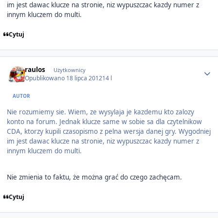
im jest dawac klucze na stronie, niz wypuszczac kazdy numer z
innym kluczem do multi.
Cytuj
Author stats
raulos
Użytkownicy
Opublikowano
18 lipca 2012
14 l
AUTOR
Nie rozumiemy sie. Wiem, ze wysylaja je kazdemu kto zalozy
konto na forum. Jednak klucze same w sobie sa dla czytelnikow
CDA, ktorzy kupili czasopismo z pelna wersja danej gry. Wygodniej
im jest dawac klucze na stronie, niz wypuszczac kazdy numer z
innym kluczem do multi.
Nie zmienia to faktu, że można grać do czego zachęcam.
Cytuj