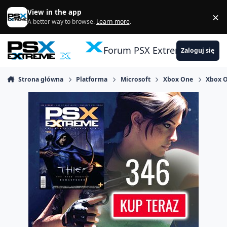
Skocz do zawartości
View in the app
×
Di
A better way to browse.
Learn more
.
Forum PSX Extreme
Zaloguj się
Strona główna
Platforma
Microsoft
Xbox One
Xbox O