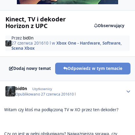
Kinect, TV i dekoder
Horizon z UPC
Obserwujący
Przez
bid0n
27 czerwca 2016
10 l
w
Xbox One - Hardware, Software,
Scena Xbox
Dodaj nowy temat
Odpowiedz w tym temacie
Author stats
bid0n
Użytkownicy
Opublikowano
27 czerwca 2016
10 l
Witam czy ktoś ma podłączoną TV w XO przez ten dekoder?
Czy on jest w pełni obsługiwany? Najważniejsza sprawa, czy