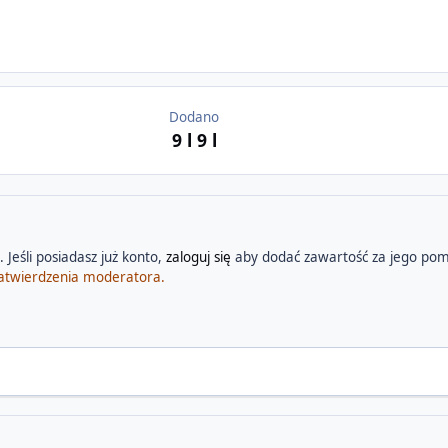
Dodano
9 l
9 l
 Jeśli posiadasz już konto,
zaloguj się
aby dodać zawartość za jego pom
atwierdzenia moderatora.