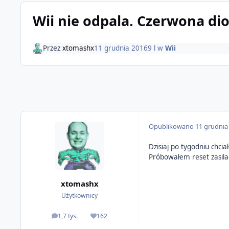
Wii nie odpala. Czerwona di
Przez
xtomashx
11 grudnia 2016
9 l
w
Wii
Opublikowano
11 grudnia
Dzisiaj po tygodniu chcia
Próbowałem reset zasilac
xtomashx
Użytkownicy
1,7 tys.
162
odpowiedzi
Reputacja