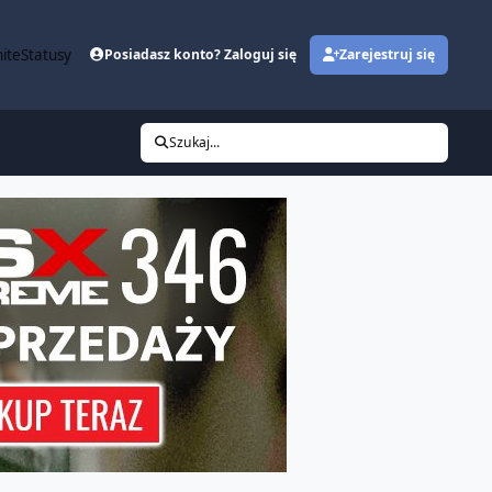
ite
Statusy
Posiadasz konto? Zaloguj się
Zarejestruj się
Szukaj...