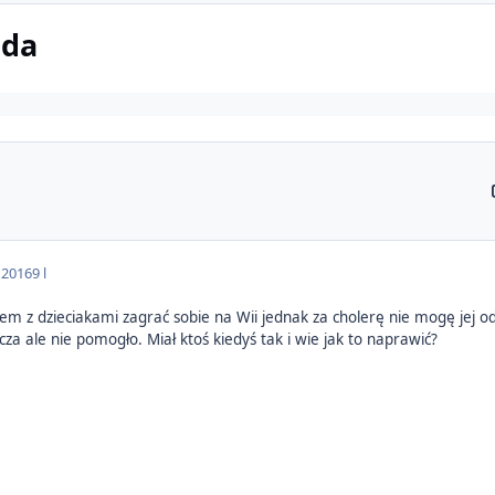
oda
 2016
9 l
łem z dzieciakami zagrać sobie na Wii jednak za cholerę nie mogę jej odp
za ale nie pomogło. Miał ktoś kiedyś tak i wie jak to naprawić?