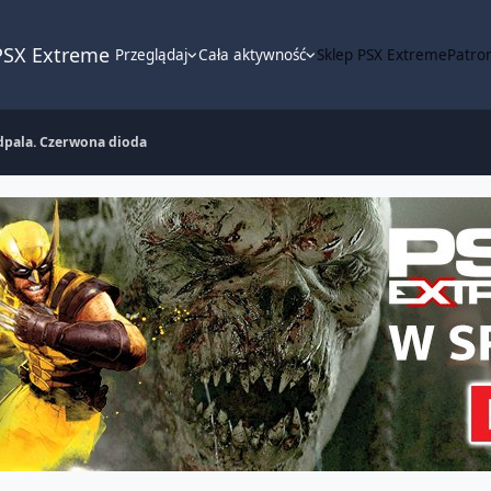
PSX Extreme
Przeglądaj
Cała aktywność
Sklep PSX Extreme
Patron
odpala. Czerwona dioda