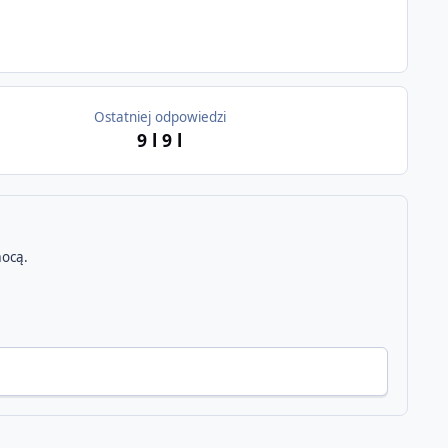
Ostatniej odpowiedzi
9 l
9 l
ocą.