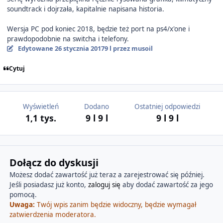
soundtrack i dojrzała, kapitalnie napisana historia.
Wersja PC pod koniec 2018, będzie też port na ps4/x'one i
prawdopodobnie na switcha i telefony.
Edytowane
26 stycznia 2017
9 l
przez musoil
Cytuj
Wyświetleń
Dodano
Ostatniej odpowiedzi
1,1 tys.
9 l
9 l
9 l
9 l
Dołącz do dyskusji
Możesz dodać zawartość już teraz a zarejestrować się później.
Jeśli posiadasz już konto,
zaloguj się
aby dodać zawartość za jego
pomocą.
Uwaga:
Twój wpis zanim będzie widoczny, będzie wymagał
zatwierdzenia moderatora.