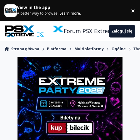
Skocz do zawartości
View in the app
×
Di
A better way to browse.
Learn more
.
Forum PSX Extreme
Zaloguj się
Strona główna
Platforma
Multiplatformy
Ogólne
The