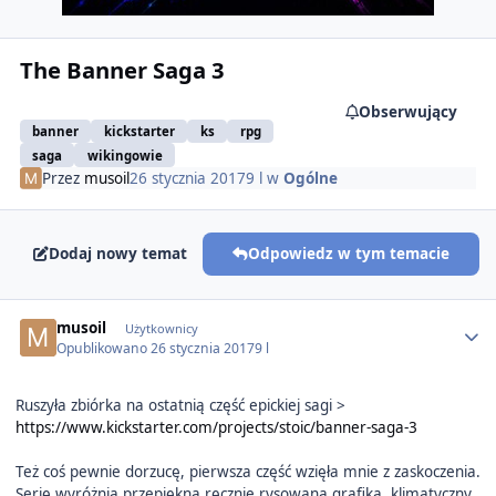
The Banner Saga 3
Obserwujący
banner
kickstarter
ks
rpg
saga
wikingowie
Przez
musoil
26 stycznia 2017
9 l
w
Ogólne
Dodaj nowy temat
Odpowiedz w tym temacie
Author stats
musoil
Użytkownicy
Opublikowano
26 stycznia 2017
9 l
Ruszyła zbiórka na ostatnią część epickiej sagi >
https://www.kickstarter.com/projects/stoic/banner-saga-3
Też coś pewnie dorzucę, pierwsza część wzięła mnie z zaskoczenia.
Serię wyróżnia przepiękna ręcznie rysowana grafika, klimatyczny