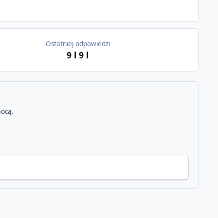
Ostatniej odpowiedzi
9 l
9 l
ocą.