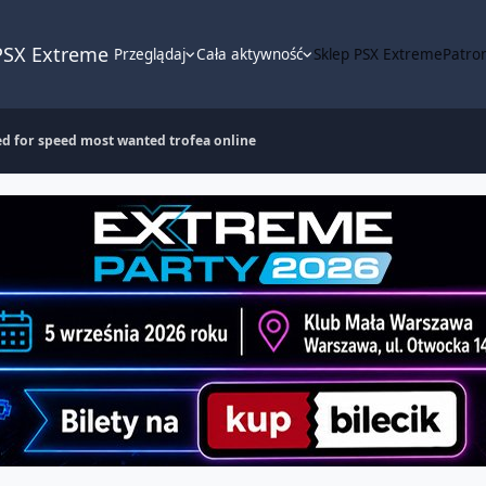
PSX Extreme
Przeglądaj
Cała aktywność
Sklep PSX Extreme
Patron
ed for speed most wanted trofea online