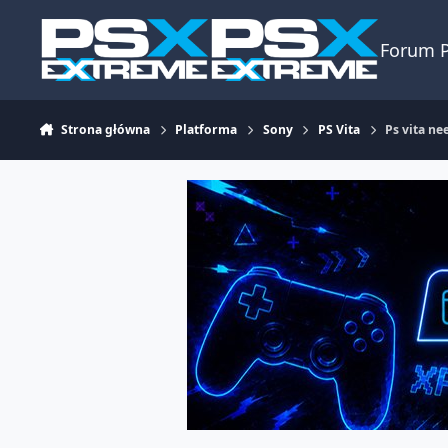
Skocz do zawartości
Forum 
Strona główna
Platforma
Sony
PS Vita
Ps vita ne