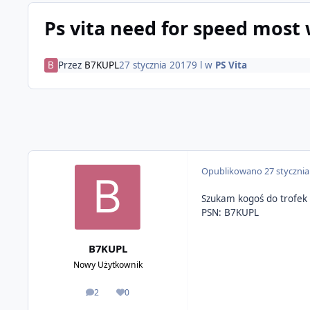
Ps vita need for speed most
Przez
B7KUPL
27 stycznia 2017
9 l
w
PS Vita
Opublikowano
27 styczni
Szukam kogoś do trofek
PSN: B7KUPL
B7KUPL
Nowy Użytkownik
2
0
odpowiedzi
Reputacja