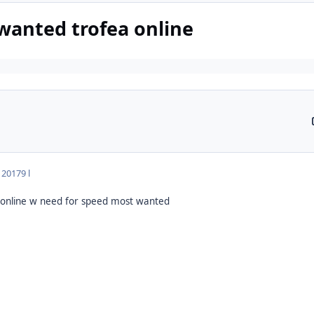
 wanted trofea online
a 2017
9 l
 online w need for speed most wanted