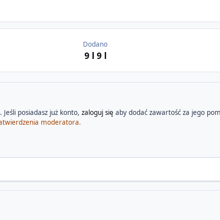
Dodano
9 l
9 l
 Jeśli posiadasz już konto,
zaloguj się
aby dodać zawartość za jego pom
atwierdzenia moderatora.