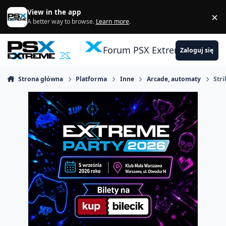
Skocz do zawartości
View in the app
×
Di
A better way to browse.
Learn more
.
Forum PSX Extreme
Zaloguj się
Strona główna
Platforma
Inne
Arcade, automaty
Stri