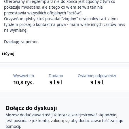
Oferowany mi egzemplarz nie do końca jest zgodny z tym co
pokazuje mvs-scans, ale z tego co wiem serwis ten nie
przedstawia wszystkich oficjalnych "setów".
Oczywiście gdyby ktoś posiadał "zbędny" oryginalny cart z tym
tytułem proszę o kontakt na priva - mam wiele innych cartów mvs
na wymianę.
Dziękuję za pomoc.
Cytuj
Wyświetleń
Dodano
Ostatniej odpowiedzi
10,8 tys.
9 l
9 l
9 l
9 l
Dołącz do dyskusji
Możesz dodać zawartość już teraz a zarejestrować się później.
Jeśli posiadasz już konto,
zaloguj się
aby dodać zawartość za jego
pomocą.