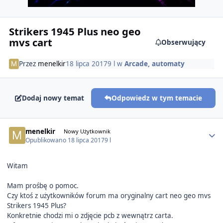
Strikers 1945 Plus neo geo
mvs cart
Obserwujący
Przez
menelkir
18 lipca 2017
9 l
w
Arcade, automaty
Dodaj nowy temat
Odpowiedz w tym temacie
Author stats
menelkir
Nowy Użytkownik
Opublikowano
18 lipca 2017
9 l
Witam
Mam prośbę o pomoc.
Czy ktoś z użytkowników forum ma oryginalny cart neo geo mvs
Strikers 1945 Plus?
Konkretnie chodzi mi o zdjęcie pcb z wewnątrz carta.