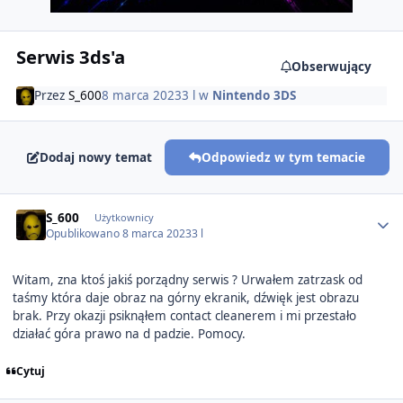
Serwis 3ds'a
Obserwujący
Przez
S_600
8 marca 2023
3 l
w
Nintendo 3DS
Dodaj nowy temat
Odpowiedz w tym temacie
Author stats
S_600
Użytkownicy
Opublikowano
8 marca 2023
3 l
Witam, zna ktoś jakiś porządny serwis ? Urwałem zatrzask od
taśmy która daje obraz na górny ekranik, dźwięk jest obrazu
brak. Przy okazji psiknąłem contact cleanerem i mi przestało
działać góra prawo na d padzie. Pomocy.
Cytuj