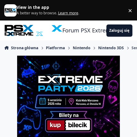
Skocz do zawartości
View in the app
×
Di
A better way to browse.
Learn more
.
Forum PSX Extreme
Zaloguj się
Strona główna
Platforma
Nintendo
Nintendo 3DS
Se