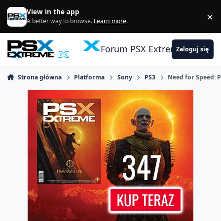
Skocz do zawartości
View in the app
×
Di
A better way to browse.
Learn more
.
Forum PSX Extreme
Zaloguj się
Strona główna
Platforma
Sony
PS3
Need for Speed: P