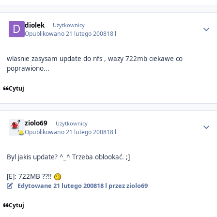
Author stats
diolek
Użytkownicy
Opublikowano
21 lutego 2008
18 l
wlasnie zasysam update do nfs , wazy 722mb ciekawe co
poprawiono...
Cytuj
Author stats
ziolo69
Użytkownicy
Opublikowano
21 lutego 2008
18 l
Byl jakis update? ^_^ Trzeba oblookać. ;]
[E]: 722MB ??!!
Edytowane
21 lutego 2008
18 l
przez ziolo69
Cytuj