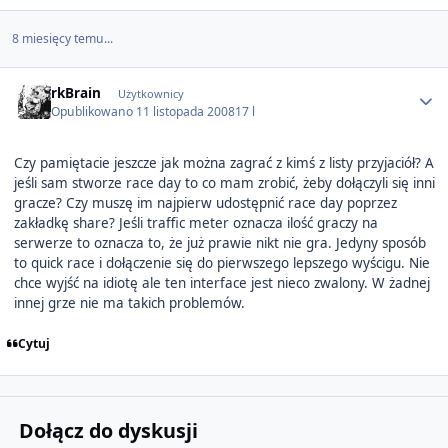
8 miesięcy temu...
Author stats
rkBrain
Użytkownicy
Opublikowano
11 listopada 2008
17 l
Czy pamiętacie jeszcze jak można zagrać z kimś z listy przyjaciół? A
jeśli sam stworze race day to co mam zrobić, żeby dołączyli się inni
gracze? Czy muszę im najpierw udostępnić race day poprzez
zakładkę share? Jeśli traffic meter oznacza ilość graczy na
serwerze to oznacza to, że już prawie nikt nie gra. Jedyny sposób
to quick race i dołączenie się do pierwszego lepszego wyścigu. Nie
chce wyjść na idiotę ale ten interface jest nieco zwalony. W żadnej
innej grze nie ma takich problemów.
Cytuj
Dołącz do dyskusji