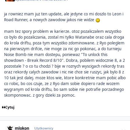
ja rowniez mam juz ten update, ale jedyne co mi doszlo to Leon i
Road Runner, a nowych zawodow jakos nie widze
mam tez spory problem w karierze. otoz pozaliczalem wszystko
co bylo do pozaliczania, zostal mi tylko Watanabe oraz cala droga
do krola driftu, poza tym wszystko zdominowane. z Ryo poleglem
na pierwszym drifcie, nie moge za nic go pokonac, a do turnieju
Noise Bomb nie mam dostepu, poniewaz "To unlock this
showdown - Break Record 8/10". Dobra, pobilem widocznie 8, a 2
pozostale ? o co tu chodzi ? bije w roznych wyscigach rekordy tras
oraz rekordy calych zawodow i nic nie chce sie ruszyc, jak bylo 8 z
10 tak jest dalej. moze ktos wie, ktore konkretnie mam pobic albo
co robic, bo cos czuje, ze z Ryo dam sobie dopiero rade wozem
wygranym od krola driftu, bo sam sobie nie potrafie porzadnego
skomponowac. z gory dzieki za pomoc.
Cytuj
Author stats
mlokon
Użytkownicy