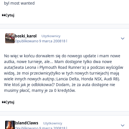
byl most wanted
Cytuj
Author stats
boski_karol
Użytkownicy
Opublikowano
9 marca 2008
18 l
No więc w końcu dorwałem się do nowego update i mam nowe
autka, nowe turnieje, ale... Mam dostępne tylko dwa nowe
auta(Seata Leona i Plymouth Road Runner'a) a podczas wyścigów
widzę, że moi przeciwnicy(tylko w tych nowych turniejach) mają
wiele innych nowych aut(np.:Lancia Delta, Honda NSX, Audi R8).
Wie ktoś jak je odblokować? Dodam, że za auta dostępne nie
musimy płacić, mamy je za 0 kredytów.
Cytuj
Author stats
IslandClaws
Użytkownicy
Opublikowano
9 marca 2008
18 l