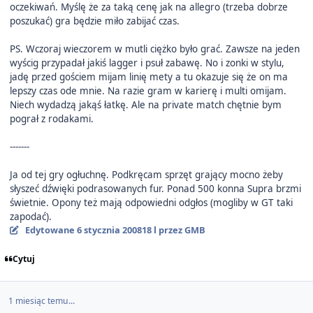
oczekiwań. Myślę że za taką cenę jak na allegro (trzeba dobrze
poszukać) gra będzie miło zabijać czas.
PS. Wczoraj wieczorem w mutli ciężko było grać. Zawsze na jeden
wyścig przypadał jakiś lagger i psuł zabawę. No i zonki w stylu,
jadę przed gościem mijam linię mety a tu okazuje się że on ma
lepszy czas ode mnie. Na razie gram w karierę i multi omijam.
Niech wydadzą jakąś łatkę. Ale na private match chętnie bym
pograł z rodakami.
-------
Ja od tej gry ogłuchnę. Podkręcam sprzęt grający mocno żeby
słyszeć dźwięki podrasowanych fur. Ponad 500 konna Supra brzmi
świetnie. Opony też mają odpowiedni odgłos (mogliby w GT taki
zapodać).
Edytowane
6 stycznia 2008
18 l
przez GMB
Cytuj
1 miesiąc temu...