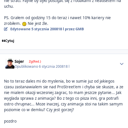
nie straci. Fajnie by było pościgać się z rodakami z headsetem na
uchu.
PS. Grałem od godziny 15 do teraz i nawet 10% kariery nie
zrobiłem.
Nie jest źle.
Edytowane
5 stycznia 2008
18 l
przez GMB
Cytuj
Author stats
Sojer
Zg(Red.)
Opublikowano
6 stycznia 2008
18 l
No to teraz dales mi do myslenia, bo w sumie juz od jakiegos
czasu zastanawialem sie nad ProStreet'em i chyba sie skusze, a ze
nie mialem okazji wczesniej zagrac, to mam jeszcze pytanie... Jak
wyglada sprawa z animacja? Bo z tego co pisza inni, gra potrafi
ostro chrupnac... Moze inaczej, czy animacja stoi na takim samym
poziomie co w demku? Czy jest gorzej?
pozdro