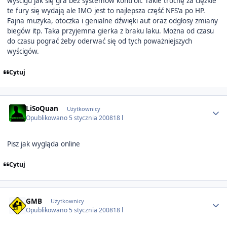
wyścigu jak się gra bez systemów kontroli. Takie trochę za ciężkie
te fury się wydają ale IMO jest to najlepsza część NFS'a po HP.
Fajna muzyka, otoczka i genialne dźwięki aut oraz odgłosy zmiany
biegów itp. Taka przyjemna gierka z braku laku. Można od czasu
do czasu pograć żeby oderwać się od tych poważniejszych
wyścigów.
Cytuj
Author stats
LiSoQuan
Użytkownicy
Opublikowano
5 stycznia 2008
18 l
Pisz jak wygląda online
Cytuj
Author stats
GMB
Użytkownicy
Opublikowano
5 stycznia 2008
18 l