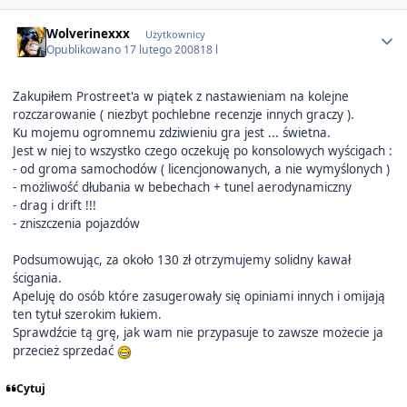
Author stats
Wolverinexxx
Użytkownicy
Opublikowano
17 lutego 2008
18 l
Zakupiłem Prostreet'a w piątek z nastawieniam na kolejne
rozczarowanie ( niezbyt pochlebne recenzje innych graczy ).
Ku mojemu ogromnemu zdziwieniu gra jest ... świetna.
Jest w niej to wszystko czego oczekuję po konsolowych wyścigach :
- od groma samochodów ( licencjonowanych, a nie wymyślonych )
- możliwość dłubania w bebechach + tunel aerodynamiczny
- drag i drift !!!
- zniszczenia pojazdów
Podsumowując, za około 130 zł otrzymujemy solidny kawał
ścigania.
Apeluję do osób które zasugerowały się opiniami innych i omijają
ten tytuł szerokim łukiem.
Sprawdźcie tą grę, jak wam nie przypasuje to zawsze możecie ja
przecież sprzedać
Cytuj