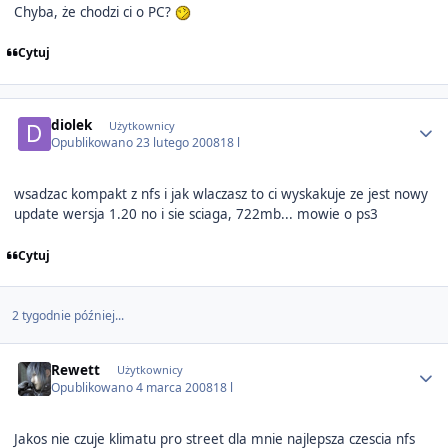
Chyba, że chodzi ci o PC?
Cytuj
Author stats
diolek
Użytkownicy
Opublikowano
23 lutego 2008
18 l
wsadzac kompakt z nfs i jak wlaczasz to ci wyskakuje ze jest nowy
update wersja 1.20 no i sie sciaga, 722mb... mowie o ps3
Cytuj
2 tygodnie później...
Author stats
Rewett
Użytkownicy
Opublikowano
4 marca 2008
18 l
Jakos nie czuje klimatu pro street dla mnie najlepsza czescia nfs