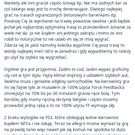
Niestety ale inni gracze często ścinają itp. Nie ma żadnych kar za
coś takiego więc jest to trochę denerwujące. Dlatego najlepiej
grać na trasach ograniczonych betonowymi barierkami itp.
Pocieszę Cię że wjechanie na trawę poważnie zwalnia i jeśli będzie
jechał jak najbardziej optymalną trasą to przeciwnikom ścinanie za
wiele nie da. Ja nie ściąłem ani jednego zakrętu i mimo że inni
robili to notorycznie to nie udało im się ze mną wygrać.
Zdarza się że jakiś namolny koleżka wypchnie Cię poza trasę to
wtedy najlepiej mieć nitro w zanadrzu i gdy wypadniemy to należy
go użyć by szybko się wygrzebać.
Ogólnie gra jest przyjemna. Żaden to cud, żaden wypas graficzny
czy coś w tym stylu. Fajny klimat imprezy z udziałem szybkich aut,
świetna muza i genialne odgłosy samochodów. Na kierownicy gra
mi się fajnie tyle że musiałem ze 100% użycia Force Feedback'a
zmniejszyć na 70% bo po 30 minutach grania ręce bolą. Tym
bardziej gdy mamy ręczną skrzynię biegów i często musimy
prowadzić jedną ręką a to na 100% użyciu FF wymaga siły.
Z braku wyścigów na PS3, które obsługują ładnie kierownice
kupiłem NFS'a i nie żałuję. Teraz na allegro można wyrwać tą grę
na prawdę tanio więc nawet jak się komuś nie spodoba to dużo