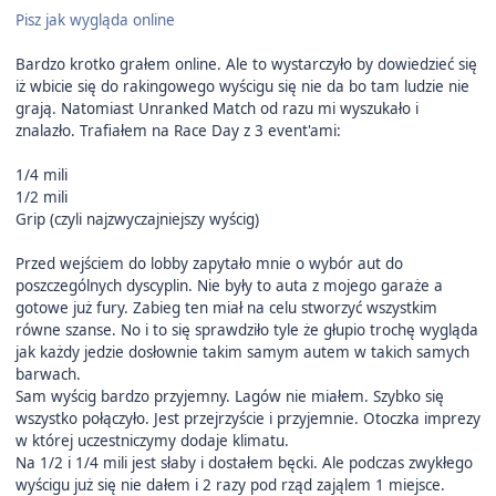
Pisz jak wygląda online
Bardzo krotko grałem online. Ale to wystarczyło by dowiedzieć się
iż wbicie się do rakingowego wyścigu się nie da bo tam ludzie nie
grają. Natomiast Unranked Match od razu mi wyszukało i
znalazło. Trafiałem na Race Day z 3 event'ami:
1/4 mili
1/2 mili
Grip (czyli najzwyczajniejszy wyścig)
Przed wejściem do lobby zapytało mnie o wybór aut do
poszczególnych dyscyplin. Nie były to auta z mojego garaże a
gotowe już fury. Zabieg ten miał na celu stworzyć wszystkim
równe szanse. No i to się sprawdziło tyle że głupio trochę wygląda
jak każdy jedzie dosłownie takim samym autem w takich samych
barwach.
Sam wyścig bardzo przyjemny. Lagów nie miałem. Szybko się
wszystko połączyło. Jest przejrzyście i przyjemnie. Otoczka imprezy
w której uczestniczymy dodaje klimatu.
Na 1/2 i 1/4 mili jest słaby i dostałem bęcki. Ale podczas zwykłego
wyścigu już się nie dałem i 2 razy pod rząd zająlem 1 miejsce.