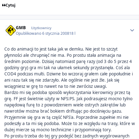
Cytuj
Author stats
GMB
Użytkownicy
Opublikowano
6 stycznia 2008
18 l
Co do animacji to jest taka jak w demku. Nie jest to szczyt
płynności ale chrupnięć nie ma. Po prostu stała animacja na
średnim poziomie. Dzisiaj natomiast parę razy (od 3 do 5 przez 4
godziny gry) gra mi tak na ułamek sekundy przystanęła. Coś ala
COD4 podczas multi. Dziwne bo wczoraj grałem całe popołudnie i
ani razu tak się nie zdarzyło. Ale ogólnie nie jest źle. Jak się
wciągniesz w grę to nawet na to nie zwrócisz uwagi.
Bardzo mi się podoba sposób wykorzystania kierownicy przez tą
grę. FF jest świetnie użyty w NFS:PS. Jak podrasujesz mocno tylno
napędową furę to z powodzeniem wiele ostrych zakrętów lub
nawrotów można brać bokiem driftując po dociśnięciu gazu.
Przyjemnie się gra w tą część NFS'a. Poprzednie zupełnie mi nie
podeszły a ta mi się podoba. Może to ze względu na trasy, które w
dużej mierze są mocno techniczne i przypominają tory.
Po prostu trzeba do tej gry podejść bez żadnych wygórowanych