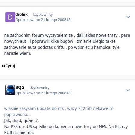
Author stats
diolek
Użytkownicy
Opublikowano
21 lutego 2008
18 l
na zachodnim forum wyczytalem ze , dali jakies nowe trasy , pare
nowych aut , i poprawili kilka bugów , zmianie uleglo takze
zachowanie auta podczas driftu , po wcisnieciu hamulca. tyle
narazie wiem.
Cytuj
Author stats
BQG
Użytkownicy
Opublikowano
22 lutego 2008
18 l
wlasnie zasysam update do nfs , wazy 722mb ciekawe co
poprawiono...
Jak, skąd, gdzie :?:
Na PSStore US są tylko do kupienia nowe fury do NFS. Na PL, czy
EUR nic nie ma.