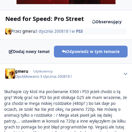
Need for Speed: Pro Street
Obserwujący
Przez
gmeru
3 stycznia 2008
18 l
w
PS3
Dodaj nowy temat
Odpowiedz w tym temacie
Author stats
gmeru
Użytkownicy
Opublikowano
3 stycznia 2008
18 l
Słuchajcie czy ktoś ma porównanie X360 i PS3 jeżeli chodzi o tą
grę? Wolę grać na PS3 bo jest obsługa G25 ale mam wrażenie, że
gra chodzi w mega niskiej rozdziałce (480p? ) bo tak daje po
oczach, że szok! Na Xie jest okej, na pewno 720p. Nie mówię o
animacji tylko o rozdziałce : / Mega atak pixeli jak się dalej
patrzy.... ustawiłem w konsoli na 720p a inne wyłączyłem (w kilku
grach to pomaga bo jest błąd programistów np. Vegas) ale tutaj