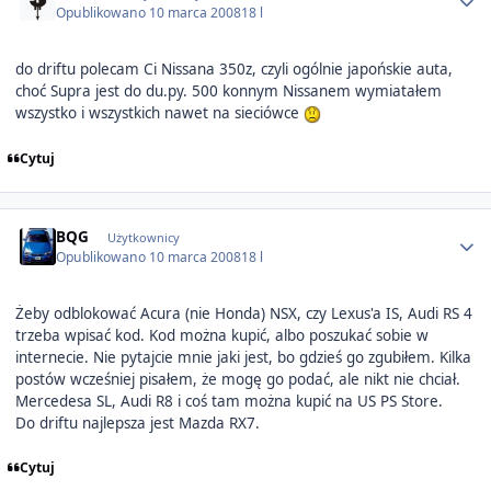
Opublikowano
10 marca 2008
18 l
do driftu polecam Ci Nissana 350z, czyli ogólnie japońskie auta,
choć Supra jest do du.py. 500 konnym Nissanem wymiatałem
wszystko i wszystkich nawet na sieciówce
Cytuj
Author stats
BQG
Użytkownicy
Opublikowano
10 marca 2008
18 l
Żeby odblokować Acura (nie Honda) NSX, czy Lexus'a IS, Audi RS 4
trzeba wpisać kod. Kod można kupić, albo poszukać sobie w
internecie. Nie pytajcie mnie jaki jest, bo gdzieś go zgubiłem. Kilka
postów wcześniej pisałem, że mogę go podać, ale nikt nie chciał.
Mercedesa SL, Audi R8 i coś tam można kupić na US PS Store.
Do driftu najlepsza jest Mazda RX7.
Cytuj