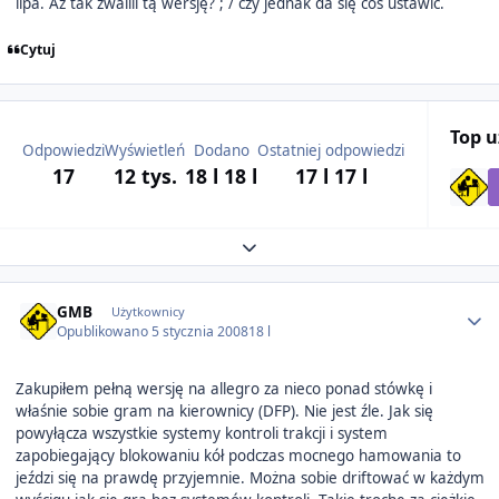
lipa. Aż tak zwalili tą wersję? ; / czy jednak da się coś ustawić.
Cytuj
Top 
Odpowiedzi
Wyświetleń
Dodano
Ostatniej odpowiedzi
17
12 tys.
18 l
18 l
17 l
17 l
Expand topic overview
Author stats
GMB
Użytkownicy
Opublikowano
5 stycznia 2008
18 l
Zakupiłem pełną wersję na allegro za nieco ponad stówkę i
właśnie sobie gram na kierownicy (DFP). Nie jest źle. Jak się
powyłącza wszystkie systemy kontroli trakcji i system
zapobiegający blokowaniu kół podczas mocnego hamowania to
jeździ się na prawdę przyjemnie. Można sobie driftować w każdym