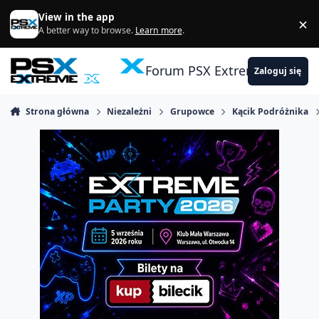
Skocz do zawartości
View in the app
×
Di
A better way to browse.
Learn more
.
Forum PSX Extreme
Zaloguj się
Strona główna
Niezależni
Grupowce
Kącik Podróżnika