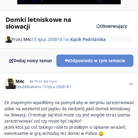
Domki letniskowe na
słowacji
Obserwujący
Przez
M4c
13 lipca 2008
18 l
w
Kącik Podróżnika
Dodaj nowy temat
Odpowiedz w tym temacie
Author stats
M4c
Be fit or die tryin'
Opublikowano
13 lipca 2008
18 l
Ze znajomymi wpadliśmy na pomysł aby w sierpniu zarezerwować
sobie na weekend (od piątku do niedzieli) jakiś domek letniskowy
na Słowacji. Orientuje się ktoś może czy jest wogóle teraz szansa
zarezerwować coś czy może być ciężko?
Jeżeli ktoś już coś takiego robił to prosiłbym o opisanie wrażeń,
ewentualnie w grę wchodzą też domki w Polsce