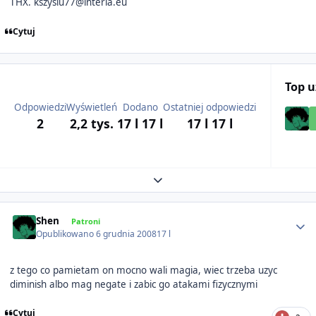
THX. kszysiu77@interia.eu
Cytuj
Top 
Odpowiedzi
Wyświetleń
Dodano
Ostatniej odpowiedzi
2
2,2 tys.
17 l
17 l
17 l
17 l
Expand topic overview
Author stats
Shen
Patroni
Opublikowano
6 grudnia 2008
17 l
z tego co pamietam on mocno wali magia, wiec trzeba uzyc
diminish albo mag negate i zabic go atakami fizycznymi
Cytuj