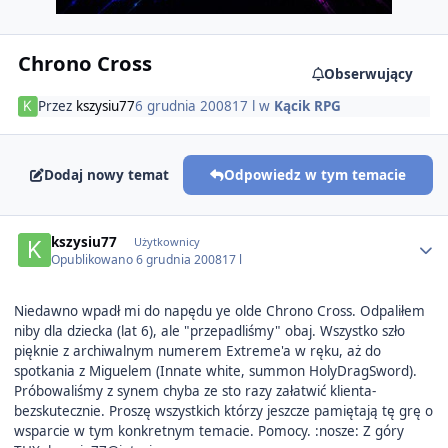
Chrono Cross
Obserwujący
Przez
kszysiu77
6 grudnia 2008
17 l
w
Kącik RPG
Dodaj nowy temat
Odpowiedz w tym temacie
Author stats
kszysiu77
Użytkownicy
Opublikowano
6 grudnia 2008
17 l
Niedawno wpadł mi do napędu ye olde Chrono Cross. Odpaliłem
niby dla dziecka (lat 6), ale "przepadliśmy" obaj. Wszystko szło
pięknie z archiwalnym numerem Extreme'a w ręku, aż do
spotkania z Miguelem (Innate white, summon HolyDragSword).
Próbowaliśmy z synem chyba ze sto razy załatwić klienta-
bezskutecznie. Proszę wszystkich którzy jeszcze pamiętają tę grę o
wsparcie w tym konkretnym temacie. Pomocy. :nosze: Z góry