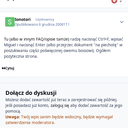
2
Author stats
Sonotori
Użytkownicy
Opublikowano
6 grudnia 2008
17 l
Tu (albo w innym FAQ/opisie tamże)
radzę nacisnąć Ctrl+F, wpisać
Miguel i nacisnąć Enter (albo przejrzec dokument "na piechotę" w
poszukiwaniu części poświęconej owemu bossowi). Ogółem
pożyteczna strona.
Cytuj
Dołącz do dyskusji
Możesz dodać zawartość już teraz a zarejestrować się później.
Jeśli posiadasz już konto,
zaloguj się
aby dodać zawartość za jego
pomocą.
Uwaga:
Twój wpis zanim będzie widoczny, będzie wymagał
zatwierdzenia moderatora.