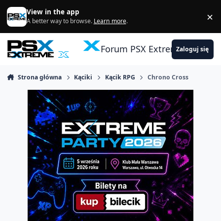
Skocz do zawartości
View in the app
×
Di
A better way to browse.
Learn more
.
Forum PSX Extreme
Zaloguj się
Strona główna
Kąciki
Kącik RPG
Chrono Cross