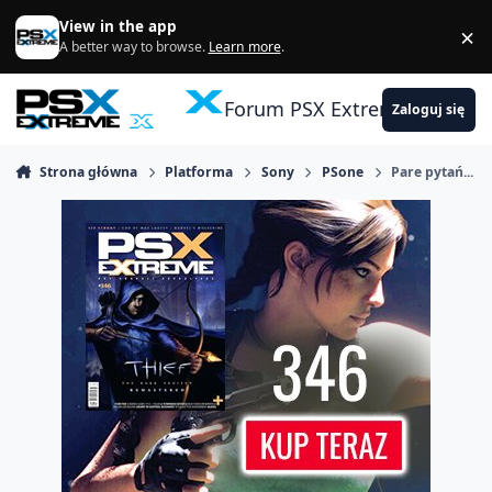
Skocz do zawartości
View in the app
×
Di
A better way to browse.
Learn more
.
Forum PSX Extreme
Zaloguj się
Strona główna
Platforma
Sony
PSone
Pare pytań...