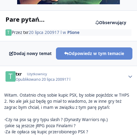
Pare pytań...
Obserwujący
Przez
txr
20 lipca 2009
17 l
w
PSone
Dodaj nowy temat
Odpowiedz w tym temacie
Author stats
txr
Użytkownicy
Opublikowano
20 lipca 2009
17 l
Witam. Ostatnio chcę sobie kupic PSX, by sobie pojeździc w THPS
2. No ale jak już będę go miał to wiadomo, że w inne gry też
zagrac bym chciał, i mam w związku z tym parę pytań:
-Czy na psx są gry typu slash ? (Dynasty Warriors np.)
-Jakie są jeszcze jRPG poza Finalami ?
-Za ile opłaca się kupic przerobionego PSX ?