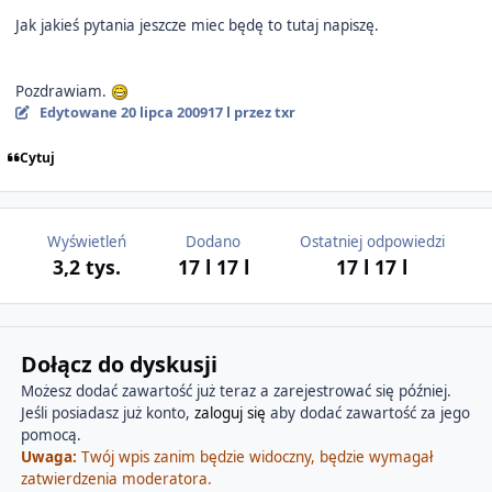
Jak jakieś pytania jeszcze miec będę to tutaj napiszę.
Pozdrawiam.
Edytowane
20 lipca 2009
17 l
przez txr
Cytuj
Wyświetleń
Dodano
Ostatniej odpowiedzi
3,2 tys.
17 l
17 l
17 l
17 l
Dołącz do dyskusji
Możesz dodać zawartość już teraz a zarejestrować się później.
Jeśli posiadasz już konto,
zaloguj się
aby dodać zawartość za jego
pomocą.
Uwaga:
Twój wpis zanim będzie widoczny, będzie wymagał
zatwierdzenia moderatora.