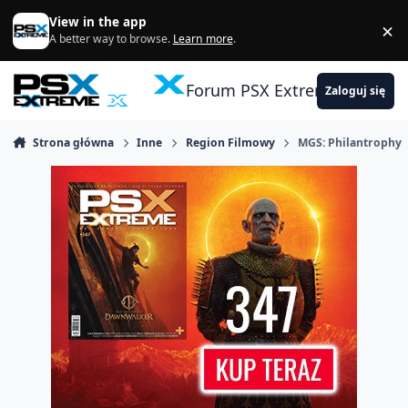
Skocz do zawartości
View in the app
×
Di
A better way to browse.
Learn more
.
Forum PSX Extreme
Zaloguj się
Strona główna
Inne
Region Filmowy
MGS: Philantrophy