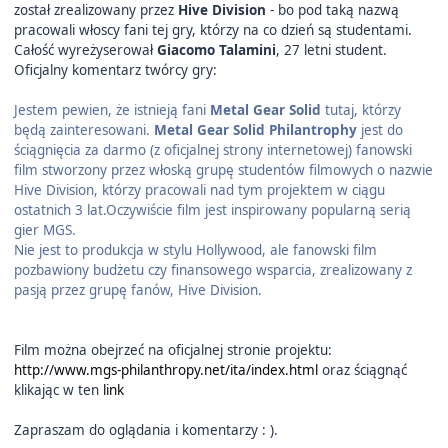
został zrealizowany przez
Hive Division
- bo pod taką nazwą
pracowali włoscy fani tej gry, którzy na co dzień są studentami.
Całość wyreżyserował
Giacomo Talamini
, 27 letni student.
Oficjalny komentarz twórcy gry:
Jestem pewien, że istnieją fani
Metal Gear Solid
tutaj, którzy
będą zainteresowani.
Metal Gear Solid Philantrophy
jest do
ściągnięcia za darmo (z oficjalnej strony internetowej) fanowski
film stworzony przez włoską grupę studentów filmowych o nazwie
Hive Division, którzy pracowali nad tym projektem w ciągu
ostatnich 3 lat.Oczywiście film jest inspirowany popularną serią
gier MGS.
Nie jest to produkcja w stylu Hollywood, ale fanowski film
pozbawiony budżetu czy finansowego wsparcia, zrealizowany z
pasją przez grupę fanów, Hive Division.
Film można obejrzeć na oficjalnej stronie projektu:
http://www.mgs-philanthropy.net/ita/index.html
oraz ściągnąć
klikając w ten
link
Zapraszam do oglądania i komentarzy : ).