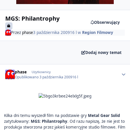
MGS: Philantrophy
Obserwujący
Przez
phase
3 października 2009
16 l
w
Region Filmowy
Dodaj nowy temat
Author stats
phase
Użytkownicy
Opublikowano
3 października 2009
16 l
Kilka dni temu wyszedł film na podstawie gry
Metal Gear Solid
zatytułowany:
MGS: Philantrophy
. Od razu napiszę, że nie jest to
produkcja stworzona przez jakieś komercyjne studio filmowe. Film