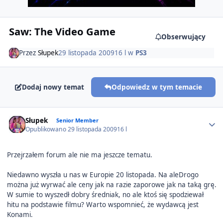
Saw: The Video Game
Obserwujący
Przez
Słupek
29 listopada 2009
16 l
w
PS3
Dodaj nowy temat
Odpowiedz w tym temacie
Author stats
Słupek
Senior Member
Opublikowano
29 listopada 2009
16 l
Przejrzałem forum ale nie ma jeszcze tematu.
Niedawno wyszła u nas w Europie 20 listopada. Na aleDrogo
można już wyrwać ale ceny jak na razie zaporowe jak na taką grę.
W sumie to wyszedł dobry średniak, no ale ktoś się spodziewał
hitu na podstawie filmu? Warto wspomnieć, że wydawcą jest
Konami.