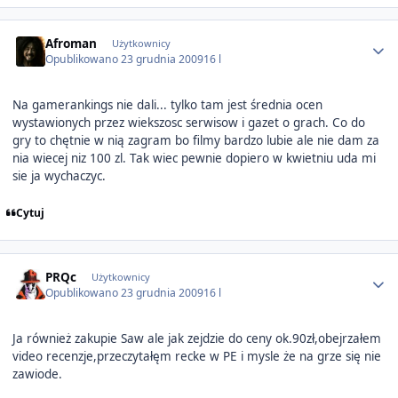
Author stats
Afroman
Użytkownicy
Opublikowano
23 grudnia 2009
16 l
Na gamerankings nie dali... tylko tam jest średnia ocen
wystawionych przez wiekszosc serwisow i gazet o grach. Co do
gry to chętnie w nią zagram bo filmy bardzo lubie ale nie dam za
nia wiecej niz 100 zl. Tak wiec pewnie dopiero w kwietniu uda mi
sie ja wychaczyc.
Cytuj
Author stats
PRQc
Użytkownicy
Opublikowano
23 grudnia 2009
16 l
Ja również zakupie Saw ale jak zejdzie do ceny ok.90zł,obejrzałem
video recenzje,przeczytałęm recke w PE i mysle że na grze się nie
zawiode.