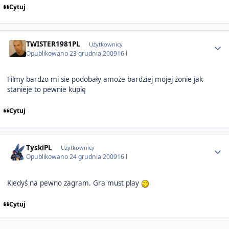
Cytuj
Author stats
TWISTER1981PL
Użytkownicy
Opublikowano
23 grudnia 2009
16 l
Filmy bardzo mi sie podobały amoże bardziej mojej żonie jak
stanieje to pewnie kupię
Cytuj
Author stats
TyskiPL
Użytkownicy
Opublikowano
24 grudnia 2009
16 l
Kiedyś na pewno zagram. Gra must play
Cytuj