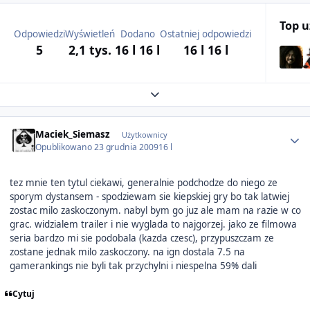
Top 
Odpowiedzi
Wyświetleń
Dodano
Ostatniej odpowiedzi
5
2,1 tys.
16 l
16 l
16 l
16 l
Expand topic overview
Author stats
Maciek_Siemasz
Użytkownicy
Opublikowano
23 grudnia 2009
16 l
tez mnie ten tytul ciekawi, generalnie podchodze do niego ze
sporym dystansem - spodziewam sie kiepskiej gry bo tak latwiej
zostac milo zaskoczonym. nabyl bym go juz ale mam na razie w co
grac. widzialem trailer i nie wyglada to najgorzej. jako ze filmowa
seria bardzo mi sie podobala (kazda czesc), przypuszczam ze
zostane jednak milo zaskoczony. na ign dostala 7.5 na
gamerankings nie byli tak przychylni i niespelna 59% dali
Cytuj