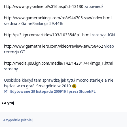
http://www.gry-online.pl/s016.asp?id=13130
zapowiedź
http://www.gamerankings.com/ps3/944705-saw/index.html
średnia z GameRankings 59.44%
http://ps3.ign.com/articles/103/1033548p1.html
recenzja IGN
http://www.gametrailers.com/video/review-saw/58452
video
recenzja GT
http://media.ps3.ign.com/media/142/14231741/imgs_1.html
screeny
Osobiście kiedyś tam sprawdzę jak tytuł mocno stanieje a nie
będzie w co grać. Szczególnie w 2010
Edytowane
29 listopada 2009
16 l
przez SłupekPL
Cytuj
4 tygodnie później...