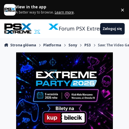
Skocz do zawartości
View in the app
×
Di
A better way to browse.
Learn more
.
Forum PSX Extreme
Zaloguj się
Strona główna
Platforma
Sony
PS3
Saw: The Video 