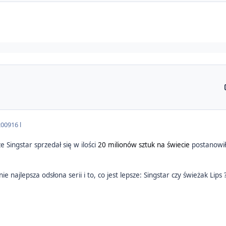
2009
16 l
 Singstar sprzedał się w ilości
20 milionów sztuk na świecie
postanowił
e najlepsza odsłona serii i to, co jest lepsze: Singstar czy świeżak Lips 