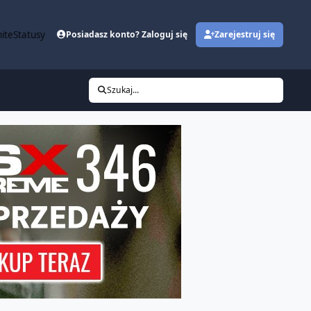
ite
Statusy
Posiadasz konto? Zaloguj się
Zarejestruj się
Szukaj...