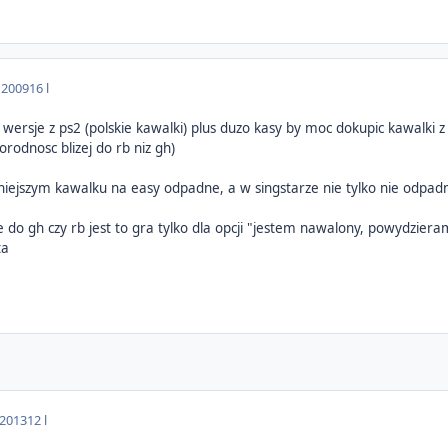
 2009
16 l
 wersje z ps2 (polskie kawalki) plus duzo kasy by moc dokupic kawalki z n
rodnosc blizej do rb niz gh)
niejszym kawalku na easy odpadne, a w singstarze nie tylko nie odpadn
 do gh czy rb jest to gra tylko dla opcji "jestem nawalony, powydziera
ta
 2013
12 l