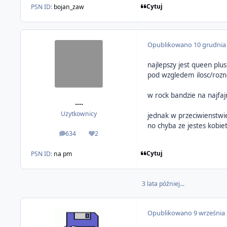
Cytuj
PSN ID:
bojan_zaw
Opublikowano
10 grudnia
najlepszy jest queen plus
pod wzgledem ilosc/rozno
w rock bandzie na najfaj
....
Użytkownicy
jednak w przeciwienstwie
no chyba ze jestes kobie
634
2
odpowiedzi
Reputacja
Cytuj
PSN ID:
na pm
3 lata później...
Opublikowano
9 września