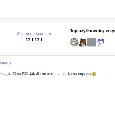
Top użytkownicy w t
Ostatniej odpowiedzi
12 l
12 l
2009
16 l
e części SS na PS2. Jak dla mnie mega gierka na imprezy