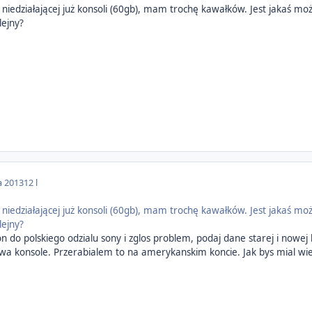
, niedziałającej już konsoli (60gb), mam trochę kawałków. Jest jakaś mo
lejny?
a 2013
12 l
, niedziałającej już konsoli (60gb), mam trochę kawałków. Jest jakaś mo
lejny?
 do polskiego odzialu sony i zglos problem, podaj dane starej i nowej 
wa konsole. Przerabialem to na amerykanskim koncie. Jak bys mial w