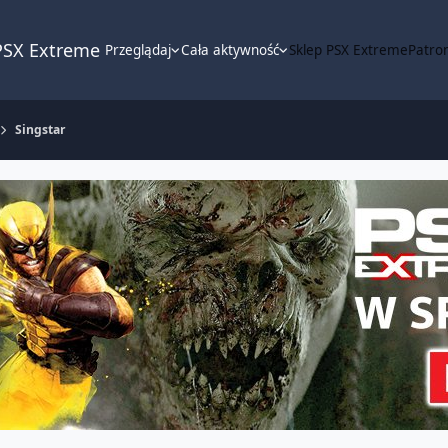
PSX Extreme
Przeglądaj
Cała aktywność
Sklep PSX Extreme
Patron
Singstar