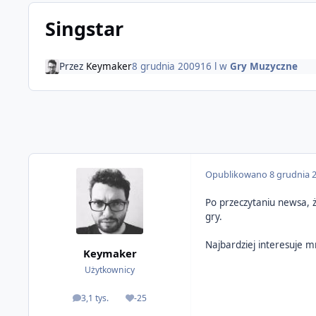
Singstar
Przez
Keymaker
8 grudnia 2009
16 l
w
Gry Muzyczne
Opublikowano
8 grudnia 
Po przeczytaniu newsa, że
gry.
Najbardziej interesuje mni
Keymaker
Użytkownicy
3,1 tys.
-25
odpowiedzi
Reputacja