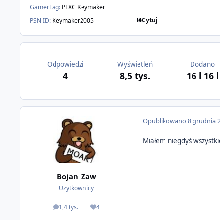
GamerTag:
PLXC Keymaker
Cytuj
PSN ID:
Keymaker2005
Odpowiedzi
Wyświetleń
Dodano
4
8,5 tys.
16 l
16 l
Opublikowano
8 grudnia 
Miałem niegdyś wszystki
Bojan_Zaw
Użytkownicy
1,4 tys.
4
odpowiedzi
Reputacja