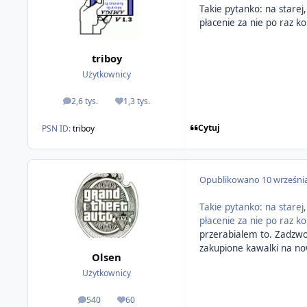
Takie pytanko: na starej
płacenie za nie po raz ko
triboy
Użytkownicy
2,6 tys.
1,3 tys.
odpowiedzi
Reputacja
Cytuj
PSN ID:
triboy
Opublikowano
10 wrześni
Takie pytanko: na starej
płacenie za nie po raz ko
przerabialem to. Zadzwon
zakupione kawalki na no
Olsen
Użytkownicy
540
60
odpowiedzi
Reputacja