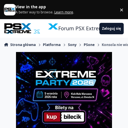
Skocz do zawartości
View in the app
×
Di
A better way to browse.
Learn more
.
Forum PSX Extreme
Zaloguj się
Strona główna
Platforma
Sony
PSone
Konsola nie wi