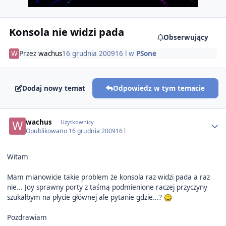
Konsola nie widzi pada
Obserwujący
Przez
wachus
16 grudnia 2009
16 l
w
PSone
Dodaj nowy temat
Odpowiedz w tym temacie
Author stats
wachus
Użytkownicy
Opublikowano
16 grudnia 2009
16 l
Witam
Mam mianowicie takie problem że konsola raz widzi pada a raz
nie... Joy sprawny porty z taśmą podmienione raczej przyczyny
szukałbym na płycie głównej ale pytanie gdzie...?
Pozdrawiam