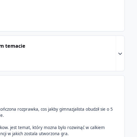
ym temacie
Expand to
ończona rozprawka, cos jakby gimnazjalista obudził sie o 5
we.
elnikow. jest temat, który mozna bylo rozwinąć w calkiem
ncji w jakich zostala utworzona gra.