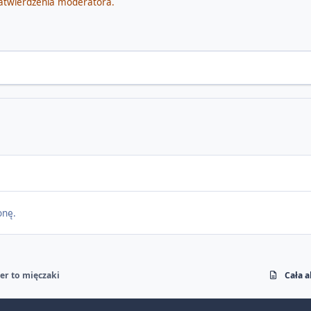
atwierdzenia moderatora.
onę.
er to mięczaki
Cała 