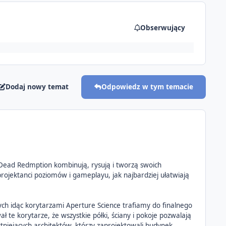
Obserwujący
Dodaj nowy temat
Odpowiedz w tym temacie
d Dead Redmption kombinują, rysują i tworzą swoich
ojektanci poziomów i gameplayu, jak najbardziej ułatwiają
rych idąc korytarzami Aperture Science trafiamy do finalnego
ł te korytarze, że wszystkie półki, ściany i pokoje pozwalają
istniejących architektów, którzy zaprojektowali budynek.