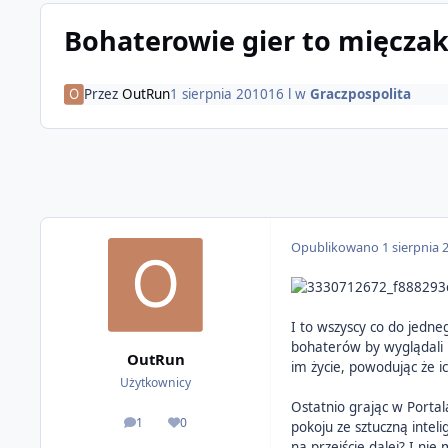
Bohaterowie gier to mięczak
Przez
OutRun
1 sierpnia 2010
16 l
w
Graczpospolita
Opublikowano
1 sierpnia 
I to wszyscy co do jedne
bohaterów by wyglądali 
OutRun
im życie, powodując że ic
Użytkownicy
Ostatnio grając w Portal
1
0
pokoju ze sztuczną intel
odpowiedzi
Reputacja
na przejście dalej? I nie