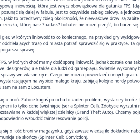
typową liniowością, która jest wręcz obowiązkowa dla gatunku FPS. Id
osunąć się dalej w fabule. Jest to oczywiście zabieg celowy, a jednocze
Jakiż to przedziwny zbieg okoliczności, że niewłaściwe drzwi są zabit
rzeczka, której nasz ?badass? bohater nie może przejść, bo boi że się
i gier, w których liniowość to co koniecznego, na przykład gry wyścigo
r oddzielających trasę od miasta potrafi sprawdzić się w praktyce. Ta 
o pogarsza sprawę.
r FPS, w których choć mamy dość sporą liniowość, jednak została ona ta
level designerów, ale także dla ludzi od gameplayu. Świetnie wykonany b
a sprawy we własne ręce. Czego nie można powiedzieć o innych grach. 
wystarczającym na wybicie małego kraju, zabijają kolejne hordy potwo
u sam na sam z Locustem.
ię o broń. Zabicie kogoś po cichu to żaden problem, wystarczy broń z t
zynerii to tylko ciche świstnięcie (seria Splinter Cell). Zdobycie wyrzut
ozstawiane w każdej większej dzielnicy (Grand Theft Auto). Chcemy poj
odpowiednio wzbudzić zainteresowanie policji.
 się o ilość broni w magazynku, gdyż zawsze wiedzą ile dokładnie nab
nicja się skończy (Splinter Cell: Conviction).