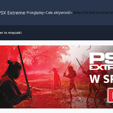
PSX Extreme
Przeglądaj
Cała aktywność
Sklep PSX Extreme
Patron
er to mięczaki