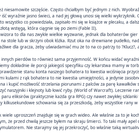
ż niesamowite szczęście. Często chciałbym być jednym z nich. Wyobraźc
iść wyraźnie jasno świeci, a nad jej głową unosi się wielki wykrzyknik. 
to wszystko co powiedziała, zapisało mi się w książce w plecaku, a da
otą wstęgą, która ciągnie się po ziemi (Fable II).
elewizora to dla nas zwykle wielkie wyzwanie, jednak dla bohaterów gi
na stole lub w skrzyni obok łóżka. Rzut oka na drewniane pudełko, nad kt
źliwe dla gracza, żeby uświadamiać mu że to na co patrzy to ?Klucz?, a
ł i innych pierdów to również sama przyjemność. W końcu widać wyraźni
my dokładnie ile porcji jakiegoś specyfiku czy lekarstwa mamy w torbi
sprawdzenie stanu konta naszego bohatera to kwestia wciśnięcia przyci
ymi kulami z rąk bohatera to nie kwestia umiejętności, a jedynie zaso
ana i kupić możliwość strzelania piorunami z palców za parę kawałkó
rzyć naszyjniki i klejnoty lub łowić ryby. (World of Warcraft). Leczenie r
 paru eliksirów (praktycznie każda gra RPG) czy nawet zwykłej szklanki w
y kilkusekundowe schowania się za przeszkodą, żeby wszystkie rany w 
ak wiele uproszczeń znajduje się w grach wideo. Ale właśnie za to je 
tym, że przed chwilą jeszcze byłem na skraju śmierci. To taki mały apel 
ymulatorem. Nie starajmy się jej przekroczyć, bo właśnie taką wirtua