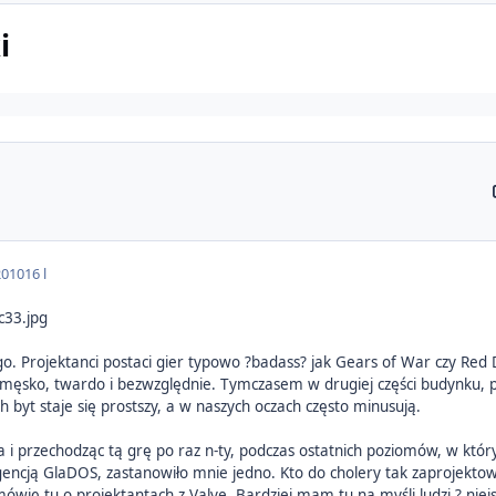
i
2010
16 l
go. Projektanci postaci gier typowo ?badass? jak Gears of War czy Re
męsko, twardo i bezwzględnie. Tymczasem w drugiej części budynku, pr
h byt staje się prostszy, a w naszych oczach często minusują.
a i przechodząc tą grę po raz n-ty, podczas ostatnich poziomów, w któ
igencją GlaDOS, zastanowiło mnie jedno. Kto do cholery tak zaprojektowa
 mówię tu o projektantach z Valve. Bardziej mam tu na myśli ludzi ? nie