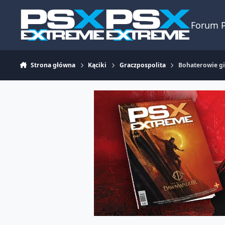
Skocz do zawartości
Forum 
Strona główna
Kąciki
Graczpospolita
Bohaterowie gi