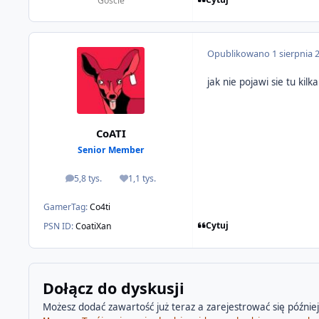
Goście
Opublikowano
1 sierpnia 
jak nie pojawi sie tu kil
CoATI
Senior Member
5,8 tys.
1,1 tys.
odpowiedzi
Reputacja
GamerTag:
Co4ti
Cytuj
PSN ID:
CoatiXan
Dołącz do dyskusji
Możesz dodać zawartość już teraz a zarejestrować się później.