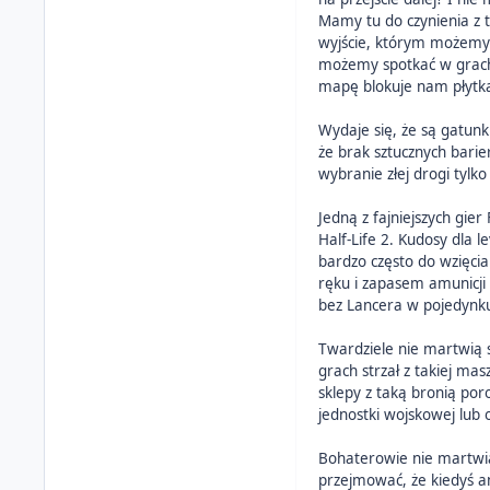
Mamy tu do czynienia z 
wyjście, którym możemy p
możemy spotkać w grach. 
mapę blokuje nam płytka 
Wydaje się, że są gatunk
że brak sztucznych barie
wybranie złej drogi tylk
Jedną z fajniejszych gie
Half-Life 2. Kudosy dla 
bardzo często do wzięci
ręku i zapasem amunicji 
bez Lancera w pojedynk
Twardziele nie martwią s
grach strzał z takiej mas
sklepy z taką bronią por
jednostki wojskowej lub 
Bohaterowie nie martwią
przejmować, że kiedyś amu