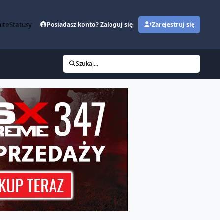
ite
Statusy
Posiadasz konto? Zaloguj się
Zarejestruj się
Szukaj...