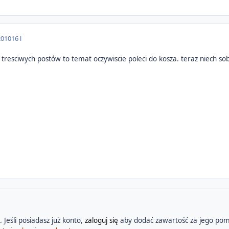
2010
16 l
ka tresciwych postów to temat oczywiscie poleci do kosza. teraz niech sobi
 Jeśli posiadasz już konto,
zaloguj się
aby dodać zawartość za jego pom