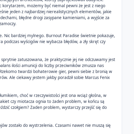
ąc korytarzem, możemy być niemal pewni że jest z niego
śnie jeden z najbardziej nierealistycznych elementów, jakie
e dechami, błędne drogi zasypane kamieniami, a wyjście za
 zamoczy.
we. Nic bardziej mylnego. Burnout Paradise świetnie pokazuje,
gra podczas wyścigów nie wybacza błędów, a zły skręt czy
k sprytnie zatuszowana, że praktycznie jej nie odczuwamy jest
alans ilości amunicji do liczby przeciwników zmusza nas
Rzekomo twardzi bohaterowie gier, pewni siebie z bronią w
rów. Ale ciekawy jestem jakby poradził sobie Marcus Fenix
łumikiem, choć w rzeczywistości jest ona wciąż głośna, w
ni rakiet czy miotacza ognia to żaden problem, w końcu są
eździć czołgiem? Żaden problem, wystarczy przejść się do
ojów zostało do wystrzelenia. Czasami nawet nie muszą się