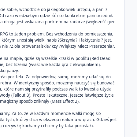
ie sobie, wchodzicie do jakiegokolwiek urzędu, a pani z
Od razu wiedziałbym gdzie iść i co konkretnie pani urzędnik
lsza droga jest wskazana punktem na radarze (większość gier
er RPG to żaden problem. Bez wchodzenia do pomieszczenia,
órym unosi się wielki napis ?Skrzynia? i faktycznie ? jest.
 nie ?Zioła prowansalskie? czy ?Większy Miecz Przerażenia?.
e na mapie, gdzie są wszelkie krzaki w pobliżu (Red Dead
e, bez liczenia (właściwie każda gra z ekwipunkiem).
sku pauzy.
bności portfela. Za odpowiednią sumę, możemy udać się do
w srebra. W identyczny sposób, możemy nauczyć się budować
an, które nam się przytrafiły podczas walk to kwestia użycia
ody (Fallout 3). Proste i skuteczne. Jeszcze łatwiejsze życie
magiczny sposób zniknęły (Mass Effect 2).
kochamy. Za to, że w każdym momencie walki mogę się
dla tych, którzy chcą większego realizmu w grach. Gdzieś jest
lną rozrywkę kochamy i chcemy by taka pozostała.