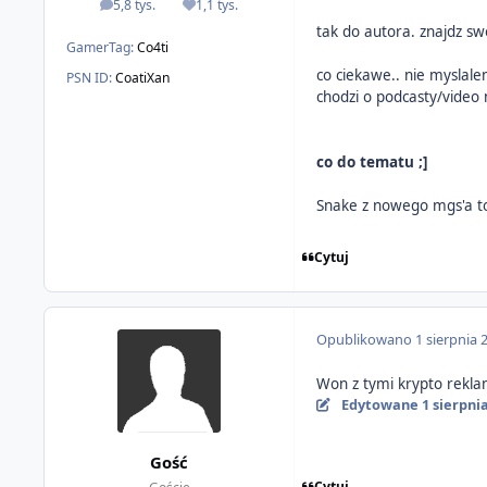
5,8 tys.
1,1 tys.
odpowiedzi
Reputacja
tak do autora. znajdz sw
GamerTag:
Co4ti
co ciekawe.. nie myslale
PSN ID:
CoatiXan
chodzi o podcasty/video 
co do tematu ;]
Snake z nowego mgs'a to
Cytuj
Opublikowano
1 sierpnia 
Won z tymi krypto rekla
Edytowane
1 sierpni
Gość
Cytuj