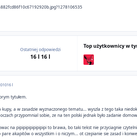
Top użytkownicy w t
Ostatniej odpowiedzi
16 l
16 l
2010
16 l
obrym tytułem.
ma kupy, a w zasadzie wyznaczonego tematu... wyszla z tego taka niedok
 oczach przypomnial sobie, ze na ten polski jednak było zadanie domo
kkowac na pipipipipipipipipi to brawa, bo taki tekst nie przyciagnie czyt
 pare akapitów o wszystkim i o niczym... ot czepianie sie zasad i konwe