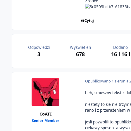
Źródło:
Cytuj
Odpowiedzi
Wyświetleń
Dodano
3
678
16 l
16 l
Opublikowano
1 sierpnia 
heh, smieszny tekst z d
niestety to sie nie trzy
rano i z przerażeniem w
CoATI
Senior Member
jesli pozwolili to opubli
ciekawy sposob, a wyszlo