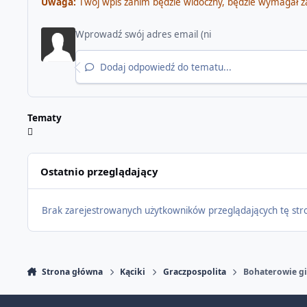
Uwaga:
Twój wpis zanim będzie widoczny, będzie wymagał z
Dodaj odpowiedź do tematu...
Tematy
Ostatnio przeglądający
Brak zarejestrowanych użytkowników przeglądających tę str
Strona główna
Kąciki
Graczpospolita
Bohaterowie gi