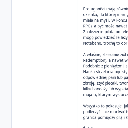
Protagoniści mają równie
okienka, do której mamy 
miała na myśli. W końcu 
RPG), a być może nawet zł
Znalezienie pilota od t
mogę powiedzieć że leży 
Notabene, trochę to obra
A właśnie, zbieranie zió
Redemption), a nawet wie
Podobnie z pieniędzmi, 
Nauka strzelania ognist
odpowiedniej pani lub p
zbroję, szyć plecaki, two
kilku bandaży lub wypicia
maja ci, którym wystarcz
Wszystko to pokazuje, j
podleczyć i nie martwić 
granica pomiędzy grą i s