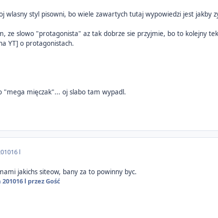
oj wlasny styl pisowni, bo wiele zawartych tutaj wypowiedzi jest jakb
m, ze slowo "protagonista" az tak dobrze sie przyjmie, bo to kolejny te
na YT] o protagonistach.
 "mega mięczak"... oj slabo tam wypadl.
2010
16 l
mami jakichs siteow, bany za to powinny byc.
a 2010
16 l
przez Gość