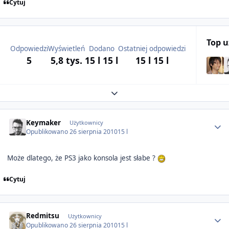
Cytuj
Top 
Odpowiedzi
Wyświetleń
Dodano
Ostatniej odpowiedzi
5
5,8 tys.
15 l
15 l
15 l
15 l
Expand topic overview
Author stats
Keymaker
Użytkownicy
Opublikowano
26 sierpnia 2010
15 l
Może dlatego, że PS3 jako konsola jest słabe ?
Cytuj
Author stats
Redmitsu
Użytkownicy
Opublikowano
26 sierpnia 2010
15 l