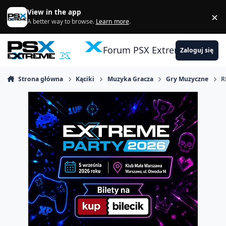
Skocz do zawartości
View in the app
×
Di
A better way to browse.
Learn more
.
Forum PSX Extreme
Zaloguj się
Strona główna
Kąciki
Muzyka Gracza
Gry Muzyczne
R