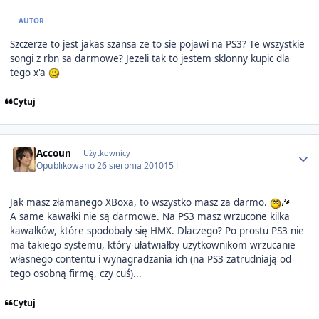
AUTOR
Szczerze to jest jakas szansa ze to sie pojawi na PS3? Te wszystkie
songi z rbn sa darmowe? Jezeli tak to jestem sklonny kupic dla
tego x'a
Cytuj
Author stats
Accoun
Użytkownicy
Opublikowano
26 sierpnia 2010
15 l
Jak masz złamanego XBoxa, to wszystko masz za darmo.
A same kawałki nie są darmowe. Na PS3 masz wrzucone kilka
kawałków, które spodobały się HMX. Dlaczego? Po prostu PS3 nie
ma takiego systemu, który ułatwiałby użytkownikom wrzucanie
własnego contentu i wynagradzania ich (na PS3 zatrudniają od
tego osobną firmę, czy cuś)...
Cytuj