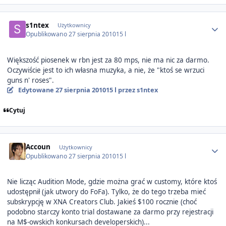
Author stats
s1ntex
Użytkownicy
Opublikowano
27 sierpnia 2010
15 l
Większość piosenek w rbn jest za 80 mps, nie ma nic za darmo.
Oczywiście jest to ich własna muzyka, a nie, że "ktoś se wrzuci
guns n' roses".
Edytowane
27 sierpnia 2010
15 l
przez s1ntex
Cytuj
Author stats
Accoun
Użytkownicy
Opublikowano
27 sierpnia 2010
15 l
Nie licząc Audition Mode, gdzie można grać w customy, które ktoś
udostępnił (jak utwory do FoFa). Tylko, że do tego trzeba mieć
subskrypcję w XNA Creators Club. Jakieś $100 rocznie (choć
podobno starczy konto trial dostawane za darmo przy rejestracji
na M$-owskich konkursach developerskich)...