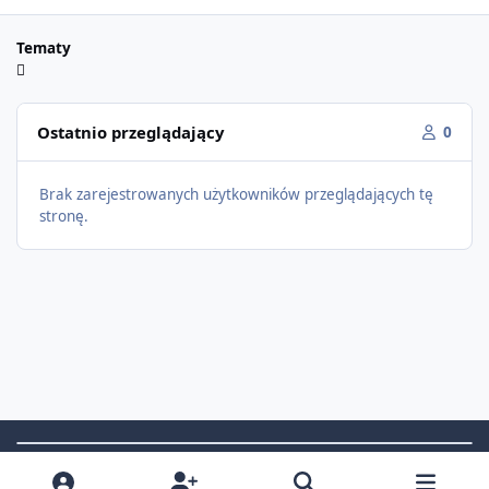
Tematy
Ostatnio przeglądający
0
Brak zarejestrowanych użytkowników przeglądających tę
stronę.
Light Mode
Dark Mode
System Preference
f
i
x
t