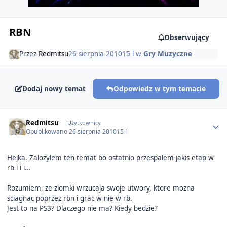
RBN
Obserwujący
Przez
Redmitsu
26 sierpnia 2010
15 l
w
Gry Muzyczne
Dodaj nowy temat
Odpowiedz w tym temacie
Author stats
Redmitsu
Użytkownicy
Opublikowano
26 sierpnia 2010
15 l
Hejka. Zalozylem ten temat bo ostatnio przespalem jakis etap w
rb i i i...
Rozumiem, ze ziomki wrzucaja swoje utwory, ktore mozna
sciagnac poprzez rbn i grac w nie w rb.
Jest to na PS3? Dlaczego nie ma? Kiedy bedzie?