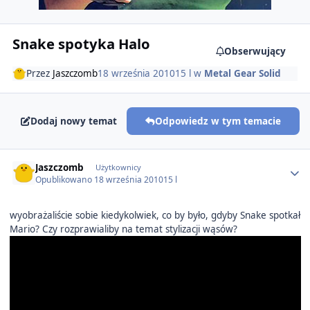
Snake spotyka Halo
Obserwujący
Przez
Jaszczomb
18 września 2010
15 l
w
Metal Gear Solid
Dodaj nowy temat
Odpowiedz w tym temacie
Author stats
Jaszczomb
Użytkownicy
Opublikowano
18 września 2010
15 l
wyobrażaliście sobie kiedykolwiek, co by było, gdyby Snake spotkał
Mario? Czy rozprawialiby na temat stylizacji wąsów?