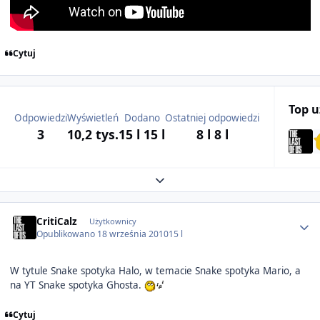
Cytuj
Top 
Odpowiedzi
Wyświetleń
Dodano
Ostatniej odpowiedzi
3
10,2 tys.
15 l
15 l
8 l
8 l
Expand topic overview
Author stats
CritiCalz
Użytkownicy
Opublikowano
18 września 2010
15 l
W tytule Snake spotyka Halo, w temacie Snake spotyka Mario, a
na YT Snake spotyka Ghosta.
Cytuj