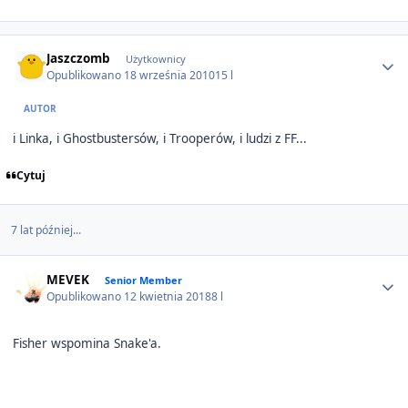
Author stats
Jaszczomb
Użytkownicy
Opublikowano
18 września 2010
15 l
AUTOR
i Linka, i Ghostbustersów, i Trooperów, i ludzi z FF...
Cytuj
7 lat później...
Author stats
MEVEK
Senior Member
Opublikowano
12 kwietnia 2018
8 l
Fisher wspomina Snake'a.