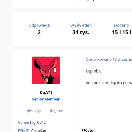
Odpowiedzi
Wyświetleń
Dodano
2
34 tys.
15 l
15 l
Opublikowano
18 wrześni
kup obie.
no i polecam kącik rpg 
CoATI
Senior Member
5,8 tys.
1,1 tys.
odpowiedzi
Reputacja
GamerTag:
Co4ti
Cytuj
PSN ID:
CoatiXan