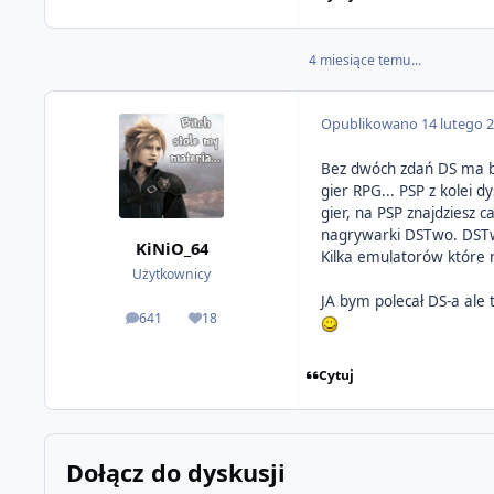
4 miesiące temu...
Opublikowano
14 lutego 
Bez dwóch zdań DS ma b
gier RPG... PSP z kolei 
gier, na PSP znajdziesz 
nagrywarki DSTwo. DSTw
KiNiO_64
Kilka emulatorów które n
Użytkownicy
JA bym polecał DS-a ale 
641
18
odpowiedzi
Reputacja
Cytuj
Dołącz do dyskusji