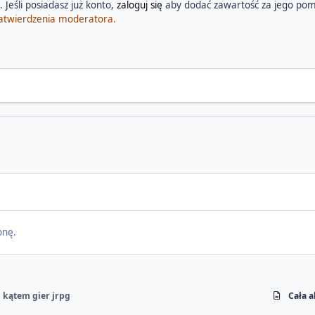
 Jeśli posiadasz już konto,
zaloguj się
aby dodać zawartość za jego pom
atwierdzenia moderatora.
onę.
d kątem gier jrpg
Cała 