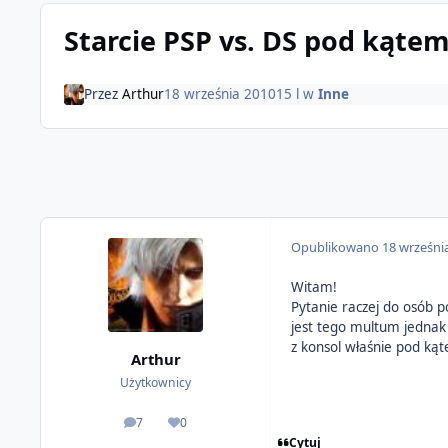
Starcie PSP vs. DS pod kątem
Przez
Arthur
18 września 2010
15 l
w
Inne
Opublikowano
18 wrześni
Witam!
Pytanie raczej do osób p
jest tego multum jednak 
z konsol właśnie pod ką
Arthur
Użytkownicy
7
0
odpowiedzi
Reputacja
Cytuj