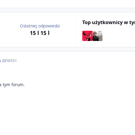
Top użytkownicy w t
Ostatniej odpowiedzi
15 l
15 l
a 2010
15 l
na tym forum.