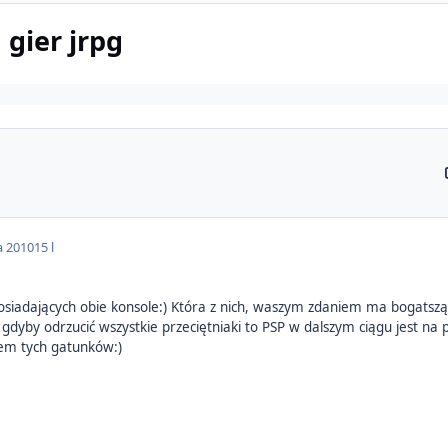
 gier jrpg
a 2010
15 l
osiadających obie konsole:) Która z nich, waszym zdaniem ma bogatszą
gdyby odrzucić wszystkie przeciętniaki to PSP w dalszym ciągu jest n
tem tych gatunków:)