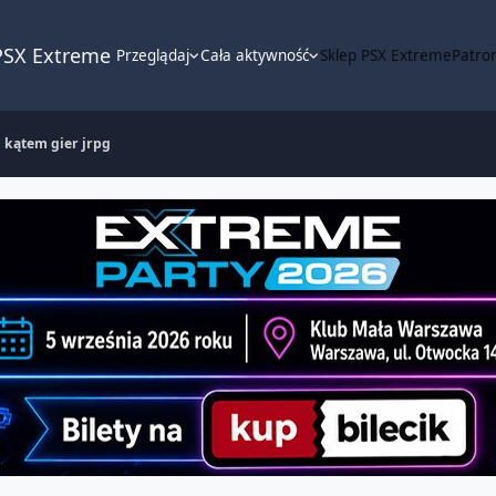
PSX Extreme
Przeglądaj
Cała aktywność
Sklep PSX Extreme
Patron
d kątem gier jrpg