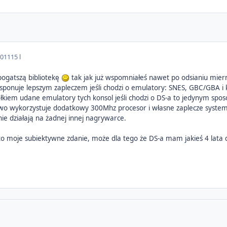
2011
15 l
ogatszą bibliotekę
tak jak już wspomniałeś nawet po odsianiu miern
dysponuje lepszym zapleczem jeśli chodzi o emulatory: SNES, GBC/GBA i
całkiem udane emulatory tych konsol jeśli chodzi o DS-a to jedynym sp
o wykorzystuje dodatkowy 300Mhz procesor i własne zaplecze system
ie działają na żadnej innej nagrywarce.
to moje subiektywne zdanie, może dla tego że DS-a mam jakieś 4 lata dł