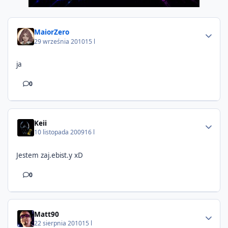
MaiorZero
29 września 2010
15 l
ja
0
Keii
10 listopada 2009
16 l
Jestem zaj.ebist.y xD
0
Matt90
22 sierpnia 2010
15 l