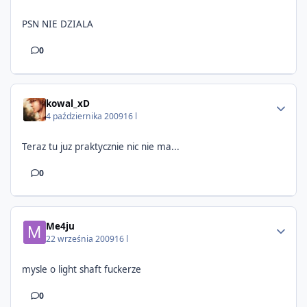
PSN NIE DZIALA
0
kowal_xD
4 października 2009
16 l
Teraz tu juz praktycznie nic nie ma...
0
Me4ju
22 września 2009
16 l
mysle o light shaft fuckerze
0