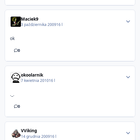
Maciek9
3 października 2009
16 l
ok
0
okoolarnik
7 kwietnia 2010
16 l
._.
0
VViking
14 grudnia 2009
16 l