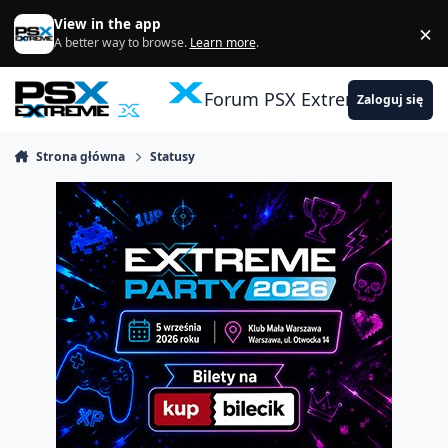
Skocz do zawartości
View in the app
×
Di
A better way to browse.
Learn more
.
Forum PSX Extreme
Zaloguj się
Strona główna
Statusy