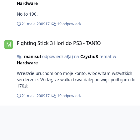
Hardware
No to 190.
21 maja 2009
17 l
19 odpowiedzi
Fighting Stick 3 Hori do PS3 - TANIO
manisul
odpowiedział(a) na
Czychu3
temat w
Hardware
Wreszcie uruchomiono moje konto, więc witam wszystkich
serdecznie. Widzę, że walka trwa dalej no więc podbijam do
170zł.
21 maja 2009
17 l
19 odpowiedzi