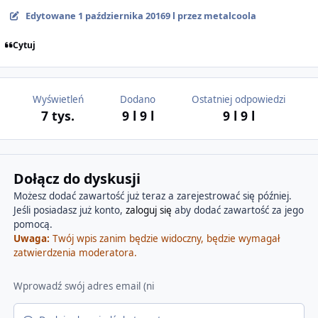
Edytowane
1 października 2016
9 l
przez metalcoola
Cytuj
Wyświetleń
Dodano
Ostatniej odpowiedzi
7 tys.
9 l
9 l
9 l
9 l
Dołącz do dyskusji
Możesz dodać zawartość już teraz a zarejestrować się później.
Jeśli posiadasz już konto,
zaloguj się
aby dodać zawartość za jego
pomocą.
Uwaga:
Twój wpis zanim będzie widoczny, będzie wymagał
zatwierdzenia moderatora.