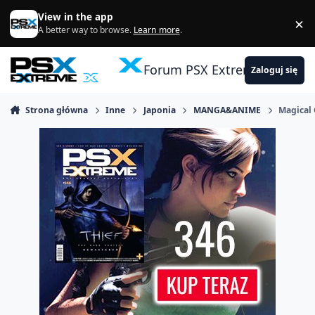
Skocz do zawartości
View in the app
×
Di
A better way to browse.
Learn more
.
Forum PSX Extreme
Zaloguj się
Strona główna
Inne
Japonia
MANGA&ANIME
Magical 