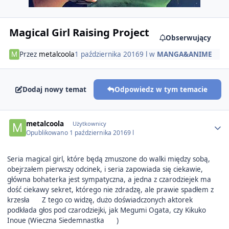
Magical Girl Raising Project
Obserwujący
Przez
metalcoola
1 października 2016
9 l
w
MANGA&ANIME
Dodaj nowy temat
Odpowiedz w tym temacie
Author stats
metalcoola
Użytkownicy
Opublikowano
1 października 2016
9 l
Seria magical girl, które będą zmuszone do walki między sobą,
obejrzałem pierwszy odcinek, i seria zapowiada się ciekawie,
główna bohaterka jest sympatyczna, a jedna z czarodziejek ma
dość ciekawy sekret, którego nie zdradzę, ale prawie spadłem z
krzesła
Z tego co widzę, dużo doświadczonych aktorek
podkłada głos pod czarodziejki, jak Megumi Ogata, czy Kikuko
Inoue (Wieczna Siedemnastka
)