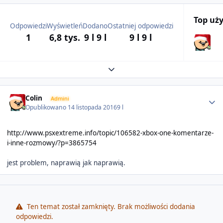
Top uż
Odpowiedzi
Wyświetleń
Dodano
Ostatniej odpowiedzi
1
6,8 tys.
9 l
9 l
9 l
9 l
Expand topic overview
Author stats
Colin
Admini
Opublikowano
14 listopada 2016
9 l
http://www.psxextreme.info/topic/106582-xbox-one-komentarze-
i-inne-rozmowy/?p=3865754
jest problem, naprawią jak naprawią.
Ten temat został zamknięty. Brak możliwości dodania
odpowiedzi.