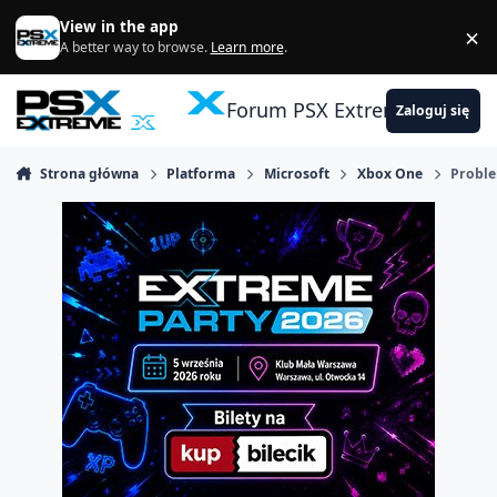
Skocz do zawartości
View in the app
×
Di
A better way to browse.
Learn more
.
Forum PSX Extreme
Zaloguj się
Strona główna
Platforma
Microsoft
Xbox One
Proble