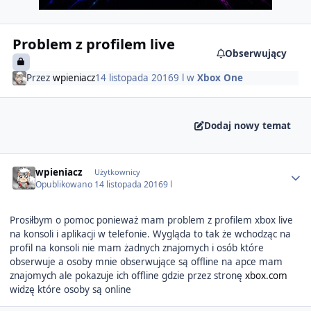
Problem z profilem live
Obserwujący
Przez
wpieniacz
14 listopada 2016
9 l
w
Xbox One
Dodaj nowy temat
Author stats
wpieniacz
Użytkownicy
Opublikowano
14 listopada 2016
9 l
Prosiłbym o pomoc ponieważ mam problem z profilem xbox live
na konsoli i aplikacji w telefonie. Wygląda to tak że wchodząc na
profil na konsoli nie mam żadnych znajomych i osób które
obserwuje a osoby mnie obserwujące są offline na apce mam
znajomych ale pokazuje ich offline gdzie przez stronę
xbox.com
widzę które osoby są online