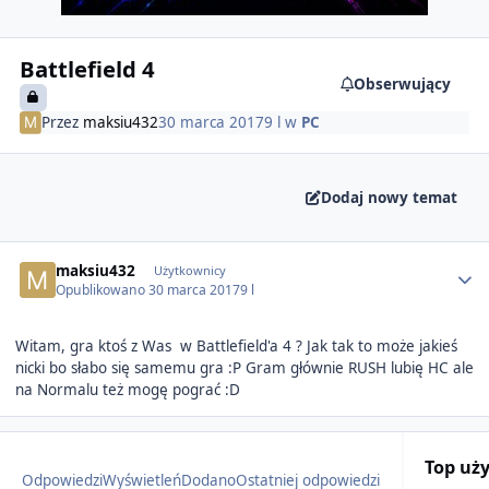
Battlefield 4
Obserwujący
Przez
maksiu432
30 marca 2017
9 l
w
PC
Dodaj nowy temat
Author stats
maksiu432
Użytkownicy
Opublikowano
30 marca 2017
9 l
Witam, gra ktoś z Was w Battlefield'a 4 ? Jak tak to może jakieś
nicki bo słabo się samemu gra :P Gram głównie RUSH lubię HC ale
na Normalu też mogę pograć :D
Top uż
Odpowiedzi
Wyświetleń
Dodano
Ostatniej odpowiedzi