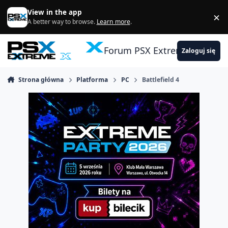
Skocz do zawartości
View in the app
×
Di
A better way to browse.
Learn more
.
Forum PSX Extreme
Zaloguj się
Strona główna
Platforma
PC
Battlefield 4