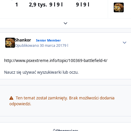
1
2,9 tys.
9 l
9 l
9 l
9 l
Expand topic overview
Author stats
Shankor
Senior Member
Opublikowano
30 marca 2017
9 l
http://www.psxextreme.info/topic/100369-battlefield-4/
Naucz się używać wyszukiwarki lub oczu.
Ten temat został zamknięty. Brak możliwości dodania
odpowiedzi.
Obserwujący