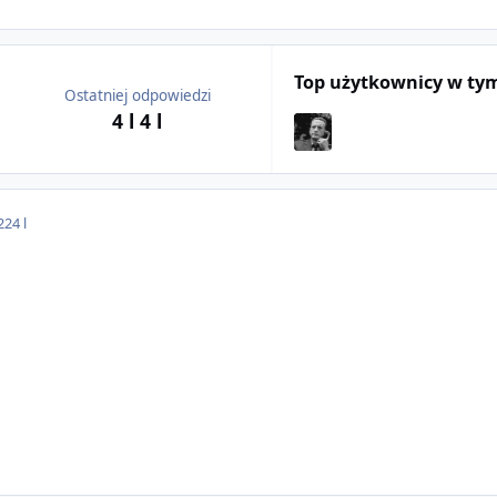
Top użytkownicy w ty
Ostatniej odpowiedzi
4 l
4 l
22
4 l