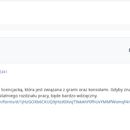
22
4 l
licencjacką, która jest związana z grami oraz konsolami. Gdyby zna
statniego rozdziału pracy, będe bardzo wdzięczny.
com/forms/d/1JHzGOXb6CKUQ9jHzd0XvqT9xkAhF0fhUvYMMfWomqf4/e