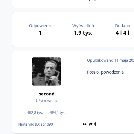
Odpowiedzi
Wyświetleń
Dodano
1
1,9 tys.
4 l
4 l
Opublikowano
11 maja 20
Poszło, powodzenia
second
Użytkownicy
2,8 tys.
4,1 tys.
odpowiedzi
Reputacja
Cytuj
Nintendo ID:
scnd90