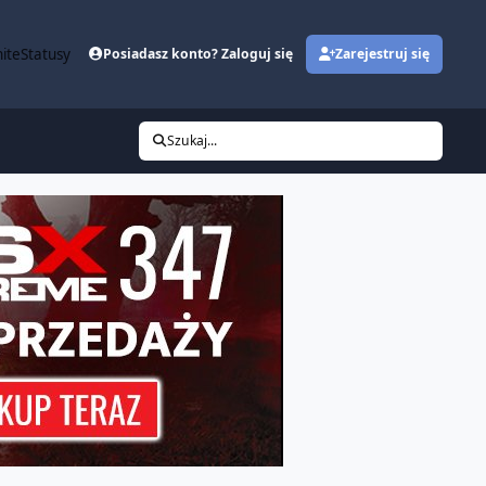
ite
Statusy
Posiadasz konto? Zaloguj się
Zarejestruj się
Szukaj...