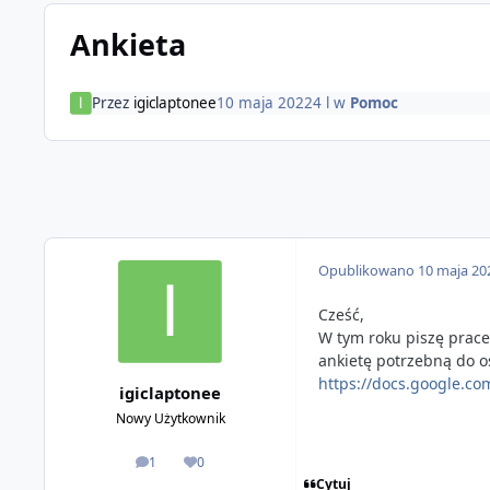
Ankieta
Przez
igiclaptonee
10 maja 2022
4 l
w
Pomoc
Opublikowano
10 maja 20
Cześć,
W tym roku piszę prace 
ankietę potrzebną do o
https://docs.google.
igiclaptonee
Nowy Użytkownik
1
0
odpowiedzi
Reputacja
Cytuj