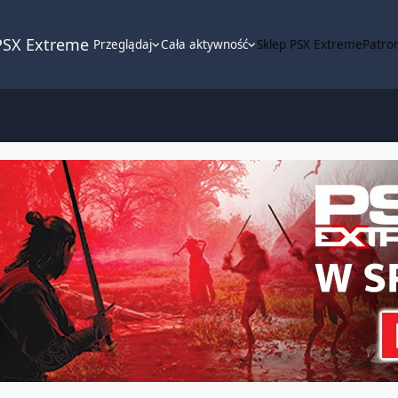
PSX Extreme
Przeglądaj
Cała aktywność
Sklep PSX Extreme
Patron