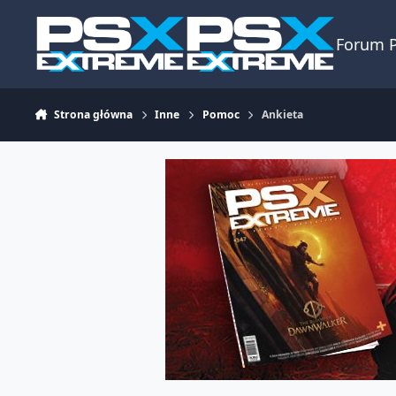
Skocz do zawartości
Forum 
Strona główna
Inne
Pomoc
Ankieta