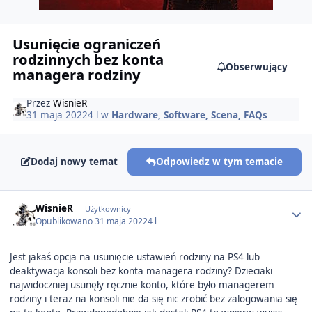
Usunięcie ograniczeń
rodzinnych bez konta
Obserwujący
managera rodziny
Przez
WisnieR
31 maja 2022
4 l
w
Hardware, Software, Scena, FAQs
Dodaj nowy temat
Odpowiedz w tym temacie
Author stats
WisnieR
Użytkownicy
Opublikowano
31 maja 2022
4 l
Jest jakaś opcja na usunięcie ustawień rodziny na PS4 lub
deaktywacja konsoli bez konta managera rodziny? Dzieciaki
najwidoczniej usunęły ręcznie konto, które było managerem
rodziny i teraz na konsoli nie da się nic zrobić bez zalogowania się