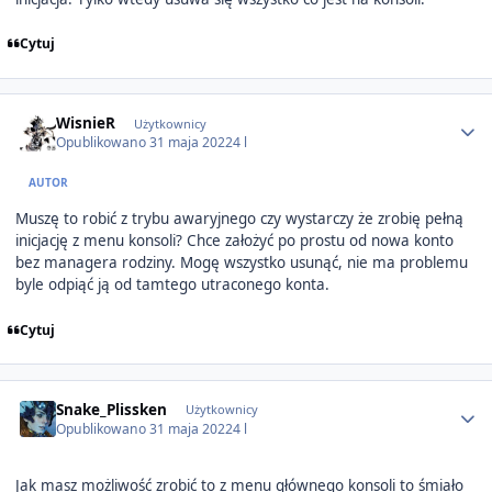
Cytuj
Author stats
WisnieR
Użytkownicy
Opublikowano
31 maja 2022
4 l
AUTOR
Muszę to robić z trybu awaryjnego czy wystarczy że zrobię pełną
inicjację z menu konsoli? Chce założyć po prostu od nowa konto
bez managera rodziny. Mogę wszystko usunąć, nie ma problemu
byle odpiąć ją od tamtego utraconego konta.
Cytuj
Author stats
Snake_Plissken
Użytkownicy
Opublikowano
31 maja 2022
4 l
Jak masz możliwość zrobić to z menu głównego konsoli to śmiało