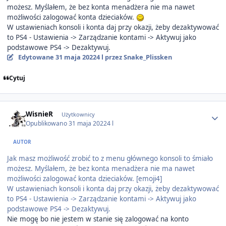
możesz. Myślałem, że bez konta menadżera nie ma nawet
możliwości zalogować konta dzieciaków.
W ustawieniach konsoli i konta daj przy okazji, żeby dezaktywować
to PS4 - Ustawienia -> Zarządzanie kontami -> Aktywuj jako
podstawowe PS4 -> Dezaktywuj.
Edytowane
31 maja 2022
4 l
przez Snake_Plissken
Cytuj
Author stats
WisnieR
Użytkownicy
Opublikowano
31 maja 2022
4 l
AUTOR
Jak masz możliwość zrobić to z menu głównego konsoli to śmiało
możesz. Myślałem, że bez konta menadżera nie ma nawet
możliwości zalogować konta dzieciaków. [emoji4]
W ustawieniach konsoli i konta daj przy okazji, żeby dezaktywować
to PS4 - Ustawienia -> Zarządzanie kontami -> Aktywuj jako
podstawowe PS4 -> Dezaktywuj.
Nie mogę bo nie jestem w stanie się zalogować na konto