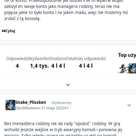
na te konto. Prawdopodobnie jak dostali PS4 to wpierw wujas
założył im swoje konto jako managera rodziny, teraz nie ma
pojęcia jakie to było konto i na jakim mailu, więc nie możemy niż
zrobić z tą konsolą.
Cytuj
Top uż
Odpowiedzi
Wyświetleń
Dodano
Ostatniej odpowiedzi
4
1,4 tys.
4 l
4 l
4 l
4 l
Expand topic overview
Author stats
Snake_Plissken
Użytkownicy
Opublikowano
31 maja 2022
4 l
Bez menadżera rodziny nie da rady "opuścić" rodziny. W grę
wchodzi jeszcze wejście w tryb awaryjny konsoli i ponowna jej
inicjacja. Tylko wtedy usuwa się wszystko co jest na konsoli.