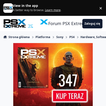
Skocz do zawartości
View in the app
×
Di
A better way to browse.
Learn more
.
Forum PSX Extreme
Zaloguj się
Strona główna
Platforma
Sony
PS4
Hardware, Softwa