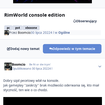
RimWorld console edition
Obserwujący
pc
ps4
xboxone
Przez
Boomcio
30 lipca 2022
4 l
w
Ogólne
Dodaj nowy temat
Odpowiedz w tym temacie
Author stats
Boomcio
Be fit or die tryin'
Opublikowano
30 lipca 2022
4 l
Dobry szpil pecetowy wbił na konsole.
Jak gameplay "zaiskrzy" brak możliwości oderwania się, kto miał
styczność, ten wie o co chodzi.