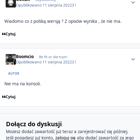
Opublikowano
11 sierpnia 2022
3 l
Wiadomo co z polską wersją ? Z opisów wynika , że nie ma.
Cytuj
Author stats
Boomcio
Be fit or die tryin'
Opublikowano
11 sierpnia 2022
3 l
AUTOR
Nie ma na konsoli.
Cytuj
Dołącz do dyskusji
Możesz dodać zawartość już teraz a zarejestrować się później.
Jeśli posiadasz już konto,
zaloguj się
aby dodać zawartość za jego