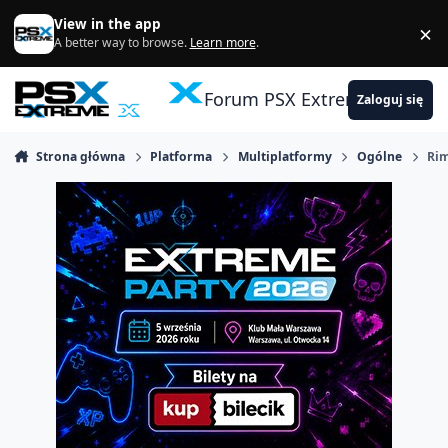
Skocz do zawartości
View in the app
×
Di
A better way to browse.
Learn more
.
Forum PSX Extreme
Zaloguj się
Strona główna
Platforma
Multiplatformy
Ogólne
Rim