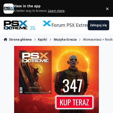
Skocz do zawartości
View in the app
×
Di
A better way to browse.
Learn more
.
Forum PSX Extreme
Zaloguj się
Strona główna
Kąciki
Muzyka Gracza
Wzmacniacz + Rock