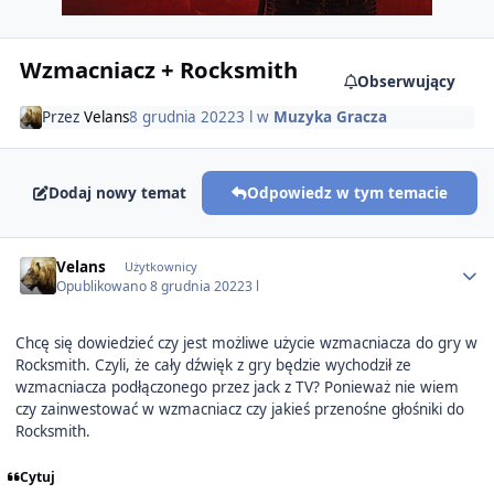
Wzmacniacz + Rocksmith
Obserwujący
Przez
Velans
8 grudnia 2022
3 l
w
Muzyka Gracza
Dodaj nowy temat
Odpowiedz w tym temacie
Author stats
Velans
Użytkownicy
Opublikowano
8 grudnia 2022
3 l
Chcę się dowiedzieć czy jest możliwe użycie wzmacniacza do gry w
Rocksmith. Czyli, że cały dźwięk z gry będzie wychodził ze
wzmacniacza podłączonego przez jack z TV? Ponieważ nie wiem
czy zainwestować w wzmacniacz czy jakieś przenośne głośniki do
Rocksmith.
Cytuj