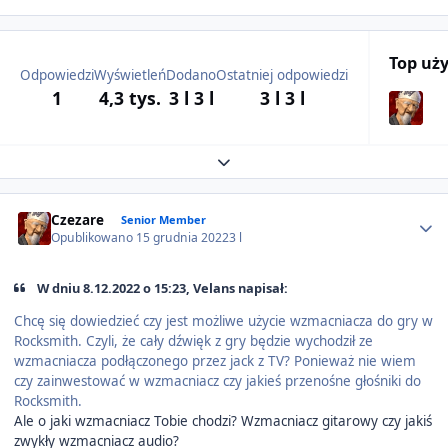
Top uż
Odpowiedzi
Wyświetleń
Dodano
Ostatniej odpowiedzi
1
4,3 tys.
3 l
3 l
3 l
3 l
Expand topic overview
Author stats
Czezare
Senior Member
Opublikowano
15 grudnia 2022
3 l
W dniu 8.12.2022 o 15:23, Velans napisał:
Chcę się dowiedzieć czy jest możliwe użycie wzmacniacza do gry w
Rocksmith. Czyli, że cały dźwięk z gry będzie wychodził ze
wzmacniacza podłączonego przez jack z TV? Ponieważ nie wiem
czy zainwestować w wzmacniacz czy jakieś przenośne głośniki do
Rocksmith.
Ale o jaki wzmacniacz Tobie chodzi? Wzmacniacz gitarowy czy jakiś
zwykły wzmacniacz audio?