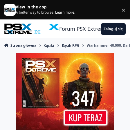
Skocz do zawartości
View in the app
×
Di
A better way to browse.
Learn more
.
Forum PSX Extreme
Zaloguj się
Strona główna
Kąciki
Kącik RPG
Warhammer 40,000: Dar