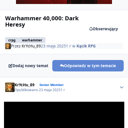
Warhammer 40,000: Dark
Heresy
Obserwujący
crpg
warhammer
Przez
KrYcHu_89
23 maja 2025
1 r
w
Kącik RPG
Dodaj nowy temat
Odpowiedz w tym temacie
Author stats
KrYcHu_89
Senior Member
Opublikowano
23 maja 2025
1 r