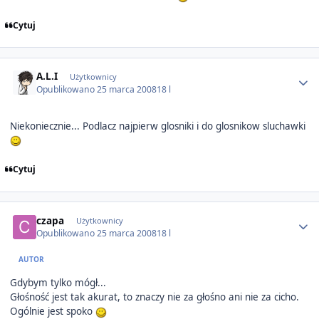
Cytuj
Author stats
A.L.I
Użytkownicy
Opublikowano
25 marca 2008
18 l
Niekoniecznie... Podlacz najpierw glosniki i do glosnikow sluchawki
Cytuj
Author stats
czapa
Użytkownicy
Opublikowano
25 marca 2008
18 l
AUTOR
Gdybym tylko mógł...
Głośność jest tak akurat, to znaczy nie za głośno ani nie za cicho.
Ogólnie jest spoko