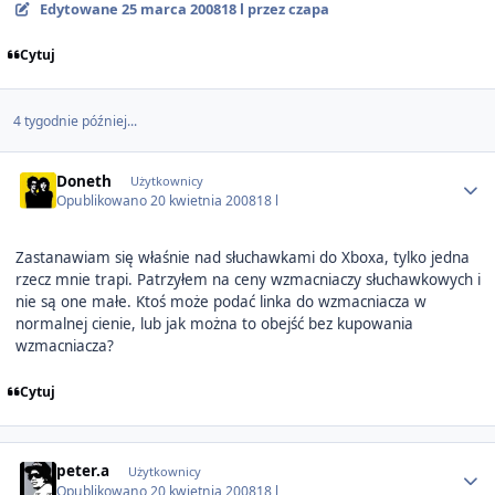
Edytowane
25 marca 2008
18 l
przez czapa
Cytuj
4 tygodnie później...
Author stats
Doneth
Użytkownicy
Opublikowano
20 kwietnia 2008
18 l
Zastanawiam się właśnie nad słuchawkami do Xboxa, tylko jedna
rzecz mnie trapi. Patrzyłem na ceny wzmacniaczy słuchawkowych i
nie są one małe. Ktoś może podać linka do wzmacniacza w
normalnej cienie, lub jak można to obejść bez kupowania
wzmacniacza?
Cytuj
Author stats
peter.a
Użytkownicy
Opublikowano
20 kwietnia 2008
18 l