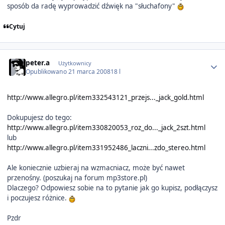
sposób da radę wyprowadzić dźwięk na "słuchafony"
Cytuj
Author stats
peter.a
Użytkownicy
Opublikowano
21 marca 2008
18 l
http://www.allegro.pl/item332543121_przejs..._jack_gold.html
Dokupujesz do tego:
http://www.allegro.pl/item330820053_roz_do..._jack_2szt.html
lub
http://www.allegro.pl/item331952486_laczni...zdo_stereo.html
Ale koniecznie uzbieraj na wzmacniacz, może być nawet
przenośny. (poszukaj na forum mp3store.pl)
Dlaczego? Odpowiesz sobie na to pytanie jak go kupisz, podłączysz
i poczujesz różnice.
Pzdr