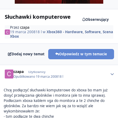
Słuchawki komputerowe
Obserwujący
Przez
czapa
19 marca 2008
18 l
w
Xbox360 - Hardware, Software, Scena
Xbox
Dodaj nowy temat
Odpowiedz w tym temacie
Author stats
czapa
Użytkownicy
Opublikowano
19 marca 2008
18 l
Chcę podłączyć słuchawki komputerowe do xboxa bo mam już
dosyć przełączania głośników i monitora (ale to inna sprawa).
Podłaczam xboxa kablem vga do monitora a te 2 chinche do
głośników. Za bardzo nie wiem jak się za to wziąźć ale
wykombinowałem że:
- tym podłącze te dwa chinche