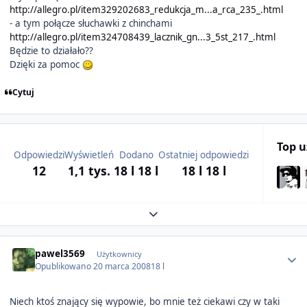
http://allegro.pl/item329202683_redukcja_m...a_rca_235_.html
- a tym połącze słuchawki z chinchami
http://allegro.pl/item324708439_lacznik_gn...3_5st_217_.html
Będzie to działało??
Dzięki za pomoc
Cytuj
Top 
Odpowiedzi
Wyświetleń
Dodano
Ostatniej odpowiedzi
12
1,1 tys.
18 l
18 l
18 l
18 l
Expand topic overview
Author stats
pawel3569
Użytkownicy
Opublikowano
20 marca 2008
18 l
Niech ktoś znający się wypowie, bo mnie też ciekawi czy w taki