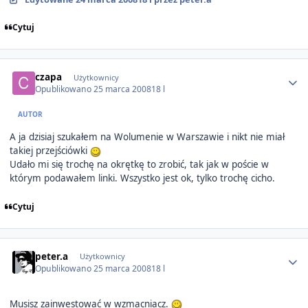
Cytuj
Author stats
czapa
Użytkownicy
Opublikowano
25 marca 2008
18 l
AUTOR
A ja dzisiaj szukałem na Wolumenie w Warszawie i nikt nie miał
takiej przejściówki
Udało mi się trochę na okrętkę to zrobić, tak jak w poście w
którym podawałem linki. Wszystko jest ok, tylko trochę cicho.
Cytuj
Author stats
peter.a
Użytkownicy
Opublikowano
25 marca 2008
18 l
Musisz zainwestować w wzmacniacz.