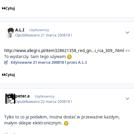
Cytuj
Author stats
A.L.I
Użytkownicy
Opublikowano
21 marca 2008
18 l
http://www.allegro.pl/item328621358_red_gn...i_rca_309_.html
<<
To wystarczy. Sam tego używam
Edytowane
21 marca 2008
18 l
przez A.L.I
Cytuj
Author stats
peter.a
Użytkownicy
Opublikowano
22 marca 2008
18 l
Tylko to co ja podałem, można dostać w przeważnie każdym,
małym sklepie elektronicznym.