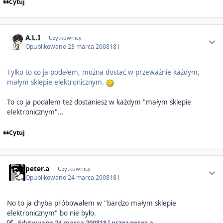
Cytuj
Author stats
A.L.I
Użytkownicy
Opublikowano
23 marca 2008
18 l
Tylko to co ja podałem, można dostać w przeważnie każdym,
małym sklepie elektronicznym.
To co ja podałem też dostaniesz w każdym "małym sklepie
elektronicznym"...
Cytuj
Author stats
peter.a
Użytkownicy
Opublikowano
24 marca 2008
18 l
No to ja chyba próbowałem w "bardzo małym sklepie
elektronicznym" bo nie było.
Edytowane
24 marca 2008
18 l
przez peter.a