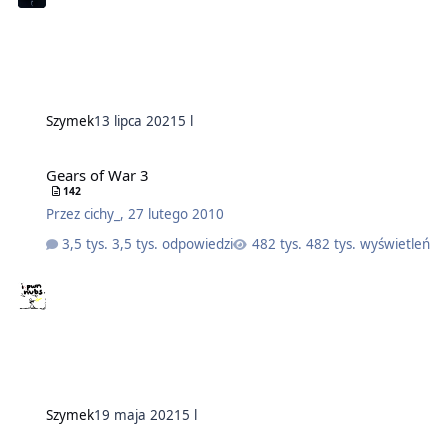
Szymek
13 lipca 2021
5 l
Gears of War 3
142
Przez
cichy_
,
27 lutego 2010
3,5 tys. odpowiedzi
482 tys. wyświetleń
Szymek
19 maja 2021
5 l