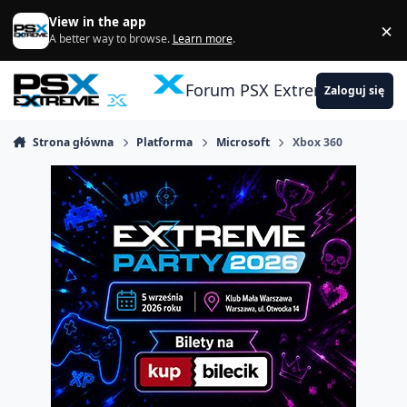
Skocz do zawartości
View in the app
×
Di
A better way to browse.
Learn more
.
Forum PSX Extreme
Zaloguj się
Strona główna
Platforma
Microsoft
Xbox 360