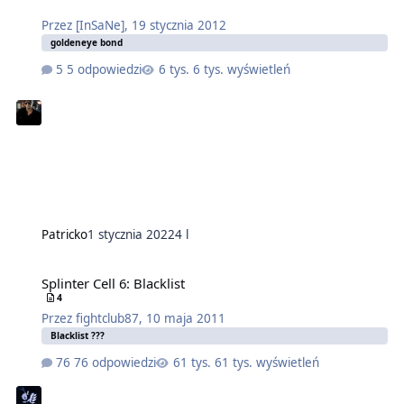
Przez
[InSaNe]
,
19 stycznia 2012
goldeneye bond
5 odpowiedzi
6 tys. wyświetleń
Patricko
1 stycznia 2022
4 l
Splinter Cell 6: Blacklist
4
Przez
fightclub87
,
10 maja 2011
Blacklist ???
76 odpowiedzi
61 tys. wyświetleń