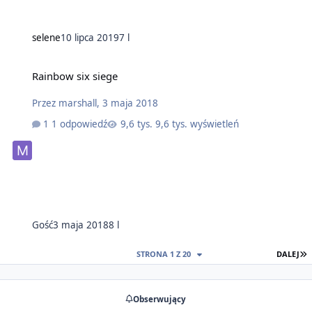
selene
10 lipca 2019
7 l
Rainbow six siege
Przez
marshall
,
3 maja 2018
1 odpowiedź
9,6 tys. wyświetleń
Gość
3 maja 2018
8 l
O
STRONA 1 Z 20
DALEJ
Obserwujący