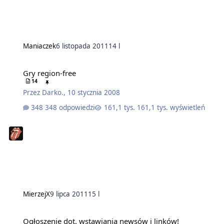
Maniaczek
6 listopada 2011
14 l
Gry region-free
14
Przez
Darko.
,
10 stycznia 2008
348 odpowiedzi
161,1 tys. wyświetleń
MierzejX
9 lipca 2011
15 l
Ogłoszenie dot. wstawiania newsów i linków!