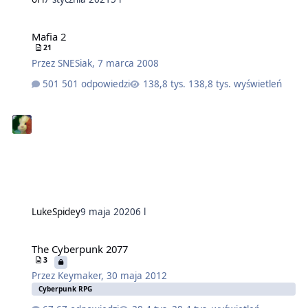
Mafia 2
21
Przez
SNESiak
,
7 marca 2008
501 odpowiedzi
138,8 tys. wyświetleń
LukeSpidey
9 maja 2020
6 l
The Cyberpunk 2077
3
Przez
Keymaker
,
30 maja 2012
Cyberpunk RPG