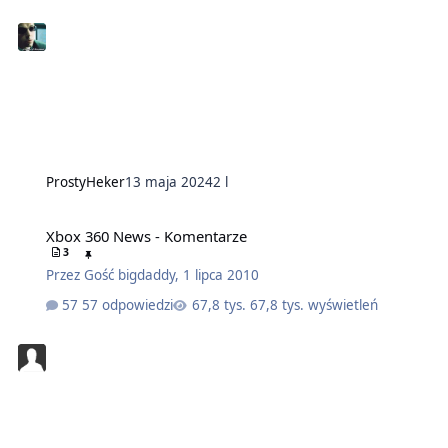
ProstyHeker
13 maja 2024
2 l
Xbox 360 News - Komentarze
3
Przez
Gość bigdaddy
,
1 lipca 2010
57 odpowiedzi
67,8 tys. wyświetleń