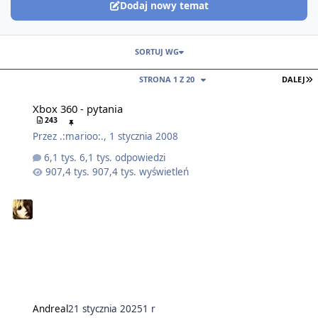
Dodaj nowy temat
SORTUJ WG
O
STRONA 1 Z 20
DALEJ
Xbox 360 - pytania
243
Przez
.:marioo:.
,
1 stycznia 2008
6,1 tys. odpowiedzi
907,4 tys. wyświetleń
Andreal
21 stycznia 2025
1 r