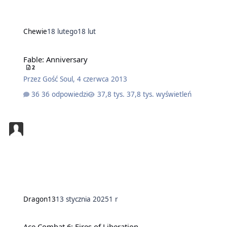
Chewie
18 lutego
18 lut
Fable: Anniversary
2
Przez
Gość Soul
,
4 czerwca 2013
36 odpowiedzi
37,8 tys. wyświetleń
Dragon13
13 stycznia 2025
1 r
Ace Combat 6: Fires of Liberation