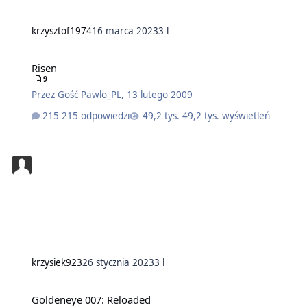
krzysztof1974
16 marca 2023
3 l
Risen
9
Przez
Gość Pawlo_PL
,
13 lutego 2009
215 odpowiedzi
49,2 tys. wyświetleń
krzysiek923
26 stycznia 2023
3 l
Goldeneye 007: Reloaded