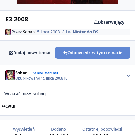
E3 2008
Obserwujący
Przez
Soban
15 lipca 2008
18 l
w
Nintendo DS
Dodaj nowy temat
Odpowiedz w tym temacie
Author stats
Soban
Senior Member
Opublikowano
15 lipca 2008
18 l
Wrzucać niusy :wiking:
Cytuj
Wyświetleń
Dodano
Ostatniej odpowiedzi