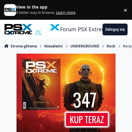
Skocz do zawartości
View in the app
×
Di
A better way to browse.
Learn more
.
Forum PSX Extreme
Zaloguj się
Strona główna
Niezależni
UNDERGROUND
Rock
Korp