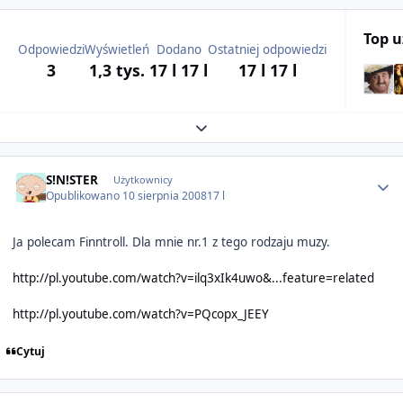
Top 
Odpowiedzi
Wyświetleń
Dodano
Ostatniej odpowiedzi
3
1,3 tys.
17 l
17 l
17 l
17 l
Expand topic overview
Author stats
S!N!STER
Użytkownicy
Opublikowano
10 sierpnia 2008
17 l
Ja polecam Finntroll. Dla mnie nr.1 z tego rodzaju muzy.
http://pl.youtube.com/watch?v=ilq3xIk4uwo&...feature=related
http://pl.youtube.com/watch?v=PQcopx_JEEY
Cytuj
Author stats