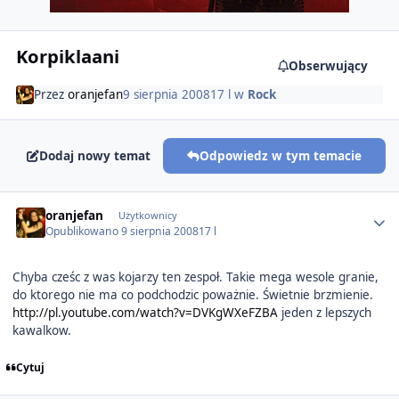
Korpiklaani
Obserwujący
Przez
oranjefan
9 sierpnia 2008
17 l
w
Rock
Dodaj nowy temat
Odpowiedz w tym temacie
Author stats
oranjefan
Użytkownicy
Opublikowano
9 sierpnia 2008
17 l
Chyba cześc z was kojarzy ten zespoł. Takie mega wesole granie,
do ktorego nie ma co podchodzic poważnie. Świetnie brzmienie.
http://pl.youtube.com/watch?v=DVKgWXeFZBA
jeden z lepszych
kawalkow.
Cytuj