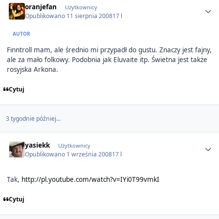
oranjefan
Użytkownicy
Opublikowano
11 sierpnia 2008
17 l
AUTOR
Finntroll mam, ale średnio mi przypadł do gustu. Znaczy jest fajny,
ale za mało folkowy. Podobnia jak Eluvaite itp. Świetna jest także
rosyjska Arkona.
Cytuj
3 tygodnie później...
Author stats
yasiekk
Użytkownicy
Opublikowano
1 września 2008
17 l
Tak,
http://pl.youtube.com/watch?v=IYi0T99vmkI
Cytuj