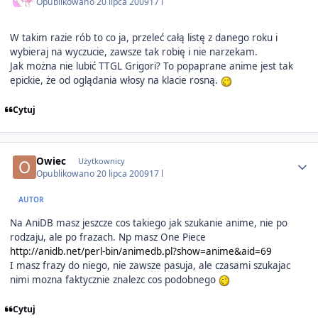
Opublikowano
20 lipca 2009
17 l
W takim razie rób to co ja, przeleć całą listę z danego roku i
wybieraj na wyczucie, zawsze tak robię i nie narzekam.
Jak można nie lubić TTGL Grigori? To popaprane anime jest tak
epickie, że od oglądania włosy na klacie rosną.
Cytuj
Author stats
Owiec
Użytkownicy
Opublikowano
20 lipca 2009
17 l
AUTOR
Na AniDB masz jeszcze cos takiego jak szukanie anime, nie po
rodzaju, ale po frazach. Np masz One Piece
http://anidb.net/perl-bin/animedb.pl?show=anime&aid=69
I masz frazy do niego, nie zawsze pasuja, ale czasami szukajac
nimi mozna faktycznie znalezc cos podobnego
Cytuj