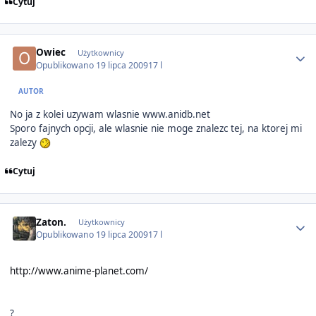
Cytuj
Author stats
Owiec
Użytkownicy
Opublikowano
19 lipca 2009
17 l
AUTOR
No ja z kolei uzywam wlasnie www.anidb.net
Sporo fajnych opcji, ale wlasnie nie moge znalezc tej, na ktorej mi
zalezy
Cytuj
Author stats
Zaton.
Użytkownicy
Opublikowano
19 lipca 2009
17 l
http://www.anime-planet.com/
?