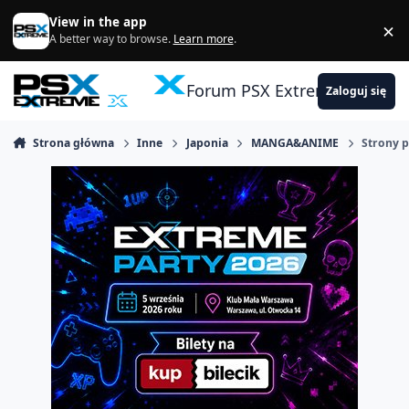
Skocz do zawartości
View in the app
×
Di
A better way to browse.
Learn more
.
Forum PSX Extreme
Zaloguj się
Strona główna
Inne
Japonia
MANGA&ANIME
Strony 