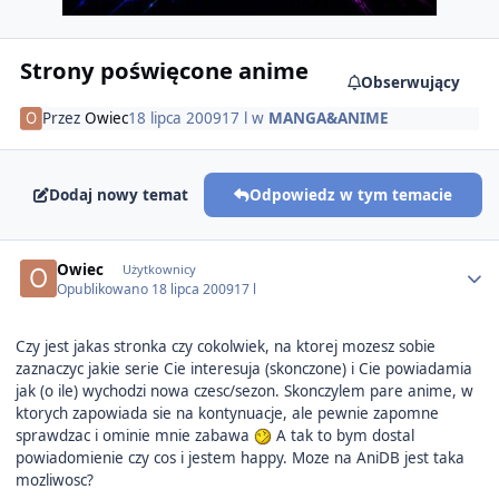
Strony poświęcone anime
Obserwujący
Przez
Owiec
18 lipca 2009
17 l
w
MANGA&ANIME
Dodaj nowy temat
Odpowiedz w tym temacie
Author stats
Owiec
Użytkownicy
Opublikowano
18 lipca 2009
17 l
Czy jest jakas stronka czy cokolwiek, na ktorej mozesz sobie
zaznaczyc jakie serie Cie interesuja (skonczone) i Cie powiadamia
jak (o ile) wychodzi nowa czesc/sezon. Skonczylem pare anime, w
ktorych zapowiada sie na kontynuacje, ale pewnie zapomne
sprawdzac i ominie mnie zabawa
A tak to bym dostal
powiadomienie czy cos i jestem happy. Moze na AniDB jest taka
mozliwosc?