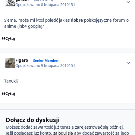
Opublikowano
8 listopada 2010
15 l
Siema, może mi ktoś polecić jakieś
dobre
polskojęzyczne forum o
anime (inb4 google)?
Cytuj
Author stats
Figaro
Senior Member
Opublikowano
9 listopada 2010
15 l
Tanuki?
Cytuj
Dołącz do dyskusji
Możesz dodać zawartość już teraz a zarejestrować się później.
Jeśli posiadasz już konto,
zaloguj się
aby dodać zawartość za jego