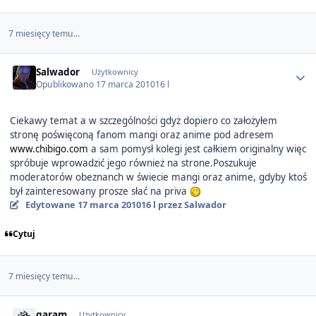
7 miesięcy temu...
Author stats
Salwador
Użytkownicy
Opublikowano
17 marca 2010
16 l
Ciekawy temat a w szczególności gdyż dopiero co założyłem
stronę poświęconą fanom mangi oraz anime pod adresem
www.chibigo.com
a sam pomysł kolegi jest całkiem originalny więc
spróbuje wprowadzić jego również na strone.Poszukuje
moderatorów obeznanch w świecie mangi oraz anime, gdyby ktoś
był zainteresowany prosze słać na priva
Edytowane
17 marca 2010
16 l
przez Salwador
Cytuj
7 miesięcy temu...
Author stats
garam
Użytkownicy