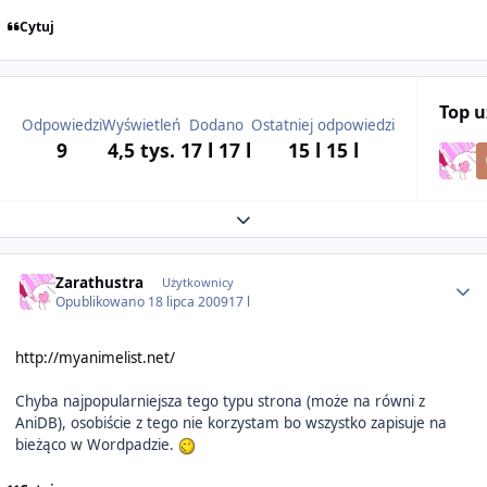
Cytuj
Top 
Odpowiedzi
Wyświetleń
Dodano
Ostatniej odpowiedzi
9
4,5 tys.
17 l
17 l
15 l
15 l
Expand topic overview
Author stats
Zarathustra
Użytkownicy
Opublikowano
18 lipca 2009
17 l
http://myanimelist.net/
Chyba najpopularniejsza tego typu strona (może na równi z
AniDB), osobiście z tego nie korzystam bo wszystko zapisuje na
bieżąco w Wordpadzie.