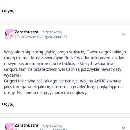
Cytuj
Author stats
Zarathustra
Użytkownicy
Opublikowano
20 lipca 2009
17 l
Wczytałem się trochę głębiej czego szukacie, Owiec czegoś takiego
raczej nie ma. Musisz zwyczajnie śledzić wiadomości przed każdym
nowym sezonem anime (lub te tablice, o których wspomniał
Grigori, tam na ostatecznych wersjach są już zwykle nawet daty
wydania).
Grigori też chyba coś takiego nie istnieje, wbij na AniDB zaznacz
jakiś tam gatunek jaki cię interesuje i przeleć listę spoglądając na
oceny. Nic innego nie przychodzi mi do głowy.
Cytuj
Author stats
Zarathustra
Użytkownicy