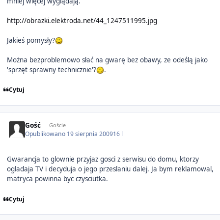
mniej więcej wyglądają.
http://obrazki.elektroda.net/44_1247511995.jpg
Jakieś pomysły?
Można bezproblemowo słać na gwarę bez obawy, ze odeślą jako
'sprzęt sprawny technicznie'?
.
Cytuj
Gość
Goście
Opublikowano
19 sierpnia 2009
16 l
Gwarancja to glownie przyjaz gosci z serwisu do domu, ktorzy
ogladaja TV i decyduja o jego przeslaniu dalej. Ja bym reklamowal,
matryca powinna byc czysciutka.
Cytuj