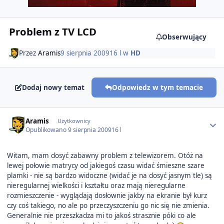
Problem z TV LCD
Obserwujący
Przez
Aramis
9 sierpnia 2009
16 l
w
HD
Dodaj nowy temat
Odpowiedz w tym temacie
Author stats
Aramis
Użytkownicy
Opublikowano
9 sierpnia 2009
16 l
Witam, mam dosyć zabawny problem z telewizorem. Otóż na
lewej połowie matrycy od jakiegoś czasu widać śmieszne szare
plamki - nie są bardzo widoczne (widać je na dosyć jasnym tle) są
nieregularnej wielkości i kształtu oraz mają nieregularne
rozmieszczenie - wyglądają dosłownie jakby na ekranie był kurz
czy coś takiego, no ale po przeczyszczeniu go nic się nie zmienia.
Generalnie nie przeszkadza mi to jakoś strasznie póki co ale