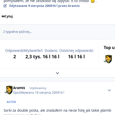
pomyślałem, że nie zaszkodzi się zapytać 'o co chodzi'
.
Edytowane
9 sierpnia 2009
16 l
przez Aramis
Cytuj
2 tygodnie później...
Top 
Odpowiedzi
Wyświetleń
Dodano
Ostatniej odpowiedzi
2
2,3 tys.
16 l
16 l
16 l
16 l
Expand topic overview
Author stats
Aramis
Użytkownicy
Opublikowano
18 sierpnia 2009
16 l
AUTOR
Sorki za double posta, ale znalazłem na necie fotę jak takie plamki