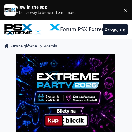
Skocz do zawartości
View in the app
×
Di
A better way to browse.
Learn more
.
Forum PSX Extreme
Zaloguj się
Strona główna
Aramis