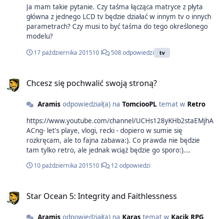
Ja mam takie pytanie. Czy taśma łącząca matryce z płyta
główna z jednego LCD tv będzie działać w innym tv o innych
parametrach? Czy musi to być taśma do tego określonego
modelu?
17 października 2015
10 l
508 odpowiedzi
tv
Chcesz się pochwalić swoją stroną?
Aramis
odpowiedział(a) na
TomciooPL
temat w
Retro
https://www.youtube.com/channel/UCHs128yKHb2staEMjhA
ACng- let's playe, vlogi, recki - dopiero w sumie się
rozkręcam, ale to fajna zabawa:). Co prawda nie będzie
tam tylko retro, ale jednak wciąż będzie go sporo:).
Zapraszam:).
10 października 2015
10 l
12 odpowiedzi
Star Ocean 5: Integrity and Faithlessness
Aramis
odpowiedział(a) na
Karas
temat w
Kącik RPG