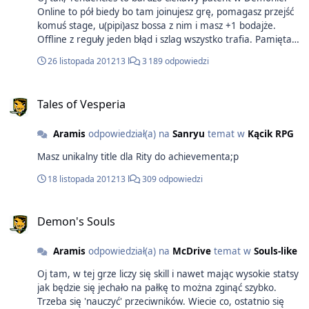
Online to pół biedy bo tam joinujesz grę, pomagasz przejść
komuś stage, u(pipi)asz bossa z nim i masz +1 bodajże.
Offline z reguły jeden błąd i szlag wszystko trafia. Pamiętam
wycieczki do Nexusa, wspinanie się na samą górę i
26 listopada 2012
13 l
3 189 odpowiedzi
samobójstwo, aby przypadkiem nie zginąć w jakimś levelu i
nie zyebać World Tendency xD.
Tales of Vesperia
Aramis
odpowiedział(a) na
Sanryu
temat w
Kącik RPG
Masz unikalny title dla Rity do achievementa;p
18 listopada 2012
13 l
309 odpowiedzi
Demon's Souls
Aramis
odpowiedział(a) na
McDrive
temat w
Souls-like
Oj tam, w tej grze liczy się skill i nawet mając wysokie statsy
jak będzie się jechało na pałkę to można zginąć szybko.
Trzeba się 'nauczyć' przeciwników. Wiecie co, ostatnio się