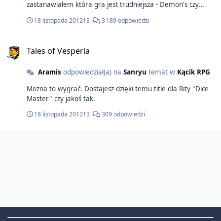
zastanawiałem która gra jest trudniejsza - Demon's czy
Dark. Doszedłem do wniosku, że chyba jednak Demon's -
18 listopada 2012
13 l
3 189 odpowiedzi
chodzi o ogólny poziom trudnosci przeciwników i bossów.
Dark jest pełen bullshitu (łucznicy w Anor Londo, Tomb of
Giants gdzie g#wno widać, pokój w ToG z kilkoma dużymi
Tales of Vesperia
szkieletami przy Emberze, no w każdej niemal lokacji coś
takiego się znajdzie), a Demon's jest taki 'czystszy'. No i nie
Aramis
odpowiedział(a) na
Sanryu
temat w
Kącik RPG
ma Estus Flaska więc jak się wy(pipi)my z zapasów i dusz to
może być ładny hardkor.
Można to wygrać. Dostajesz dzięki temu title dla Rity "Dice
Master" czy jakoś tak.
18 listopada 2012
13 l
309 odpowiedzi