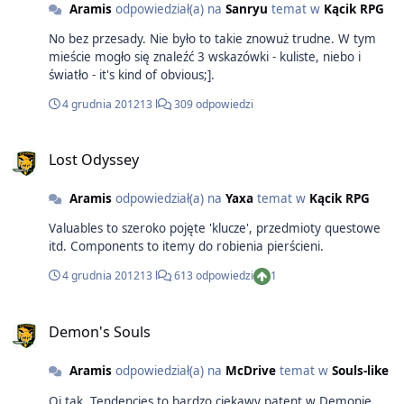
Aramis
odpowiedział(a) na
Sanryu
temat w
Kącik RPG
których mamy w drużynie to kozaki - każdy charakter jest
wyrazisty i inny. Słodka, ale pałająca się magia krwi Merril,
No bez przesady. Nie było to takie znowuż trudne. W tym
uwodzicielska piratka Izabella, pałający rządzą zemsty i
mieście mogło się znaleźć 3 wskazówki - kuliste, niebo i
bezwzględny dla prześladowców Fenris, Anders ze swoimi
światło - it's kind of obvious;].
psychopatycznym alter-ego, twarda Avelina i mistrzowski
Varric (bez kitu - z Hawke'm tworzy niezapomniany duet).
4 grudnia 2012
13 l
309 odpowiedzi
Czy tylko mi ostatni boss przypomina Sarena z ME1? Mam
nadzieję, ze 3ka da rady bo szkoda byłoby zeszmacić takie
fajne (naprawdę fajne) uniwersum.
Lost Odyssey
Aramis
odpowiedział(a) na
Yaxa
temat w
Kącik RPG
Valuables to szeroko pojęte 'klucze', przedmioty questowe
itd. Components to itemy do robienia pierścieni.
4 grudnia 2012
13 l
613 odpowiedzi
1
Demon's Souls
Aramis
odpowiedział(a) na
McDrive
temat w
Souls-like
Oj tak, Tendencies to bardzo ciekawy patent w Demonie.