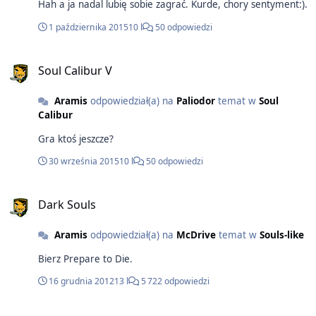
Hah a ja nadal lubię sobie zagrać. Kurde, chory sentyment:).
1 października 2015
10 l
50 odpowiedzi
Soul Calibur V
Aramis
odpowiedział(a) na
Paliodor
temat w
Soul
Calibur
Gra ktoś jeszcze?
30 września 2015
10 l
50 odpowiedzi
Dark Souls
Aramis
odpowiedział(a) na
McDrive
temat w
Souls-like
Bierz Prepare to Die.
16 grudnia 2012
13 l
5 722 odpowiedzi