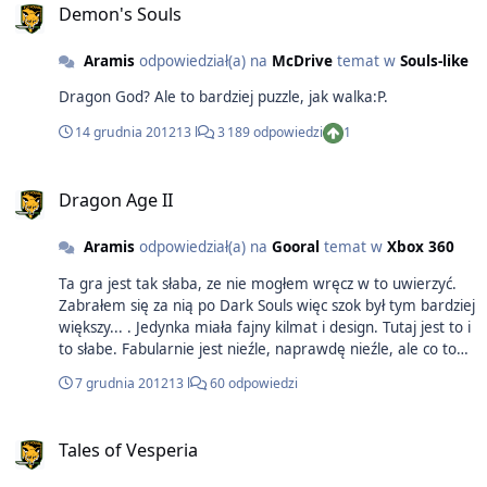
Demon's Souls
Aramis
odpowiedział(a) na
McDrive
temat w
Souls-like
Dragon God? Ale to bardziej puzzle, jak walka:P.
14 grudnia 2012
13 l
3 189 odpowiedzi
1
Dragon Age II
Aramis
odpowiedział(a) na
Gooral
temat w
Xbox 360
Ta gra jest tak słaba, ze nie mogłem wręcz w to uwierzyć.
Zabrałem się za nią po Dark Souls więc szok był tym bardziej
większy... . Jedynka miała fajny kilmat i design. Tutaj jest to i
to słabe. Fabularnie jest nieźle, naprawdę nieźle, ale co to
za RPG gdzie akcja usadzona jest w jednej wiosce i górze
7 grudnia 2012
13 l
60 odpowiedzi
nieopodal. Bardzo duże nadzieje pokładałem w Głębokich
Ścieżkach bo w jedynce to była CUDNA lokacja. Niestety, to
co zobaczyłem w 2ce mnie zawiodło. Poza tym, jedna
Tales of Vesperia
jaskinia na całą grę? Come on. Jedyne co jest fajne to voice
acting, niektóre questy, opcje dialogowe i postacie - typy