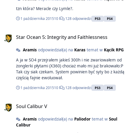
tzn która? Meracle czy Lymle?.
1 października 2015
10 l
128 odpowiedzi
PS3
PS4
Star Ocean 5: Integrity and Faithlessness
Aramis
odpowiedział(a) na
Karas
temat w
Kącik RPG
A ja w SO4 przejrałem jakieś 300h i nie zwariowałem od
żonglerki płytami (X360) chociaż mało mi już brakowało:P
Tak czy siak czekam. System powinien być syty bo z każdą
częścią fajnie ewoluował.
1 października 2015
10 l
128 odpowiedzi
PS3
PS4
Soul Calibur V
Aramis
odpowiedział(a) na
Paliodor
temat w
Soul
Calibur