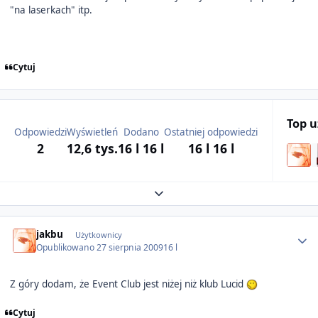
"na laserkach" itp.
Cytuj
Top 
Odpowiedzi
Wyświetleń
Dodano
Ostatniej odpowiedzi
2
12,6 tys.
16 l
16 l
16 l
16 l
Expand topic overview
Author stats
jakbu
Użytkownicy
Opublikowano
27 sierpnia 2009
16 l
Z góry dodam, że Event Club jest niżej niż klub Lucid
Cytuj