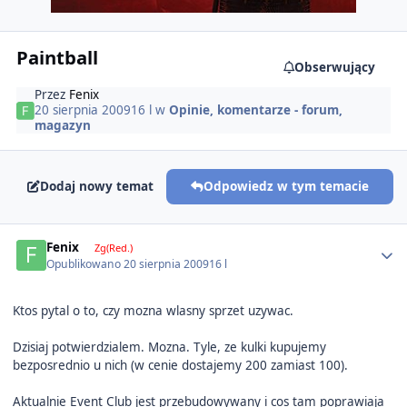
Paintball
Obserwujący
Przez
Fenix
20 sierpnia 2009
16 l
w
Opinie, komentarze - forum,
magazyn
Dodaj nowy temat
Odpowiedz w tym temacie
Author stats
Fenix
Zg(Red.)
Opublikowano
20 sierpnia 2009
16 l
Ktos pytal o to, czy mozna wlasny sprzet uzywac.
Dzisiaj potwierdzialem. Mozna. Tyle, ze kulki kupujemy
bezposrednio u nich (w cenie dostajemy 200 zamiast 100).
Aktualnie Event Club jest przebudowywany i cos tam poprawiaja