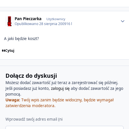
Author stats
Pan Pieczarka
Użytkownicy
Opublikowano
28 sierpnia 2009
16 l
A jaki będzie koszt?
Cytuj
Dołącz do dyskusji
Możesz dodać zawartość już teraz a zarejestrować się później.
Jeśli posiadasz już konto,
zaloguj się
aby dodać zawartość za jego
pomocą.
Uwaga:
Twój wpis zanim będzie widoczny, będzie wymagał
zatwierdzenia moderatora.