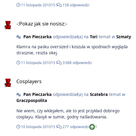
11 listopada 2010
15 l
158 odpowiedzi
-:Pokaz jak sie nosisz:-
Pan Pieczarka
odpowiedział(a) na
Tori
temat w
Szmaty
Klamra na pasku oversized i koszula w spodniach wygląda
strasznie, reszta okej.
11 listopada 2010
15 l
3 088 odpowiedzi
Cosplayers
Pan Pieczarka
odpowiedział(a) na
Scatebra
temat w
Graczpospolita
Nie wiem, czy wklejałem, ale to jest przykład dobrego
cosplayu. Klasyk w sumie, godny naśladowania.
10 listopada 2010
15 l
277 odpowiedzi
1