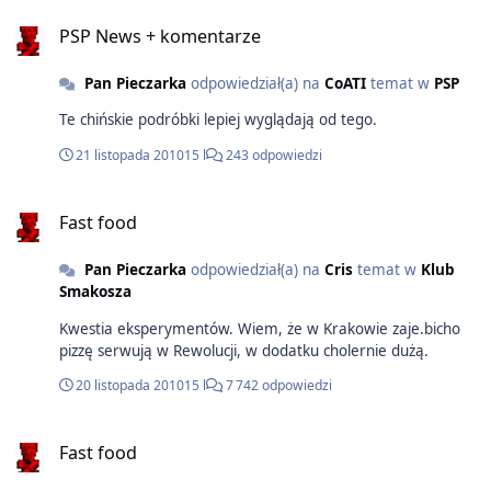
PSP News + komentarze
Pan Pieczarka
odpowiedział(a) na
CoATI
temat w
PSP
Te chińskie podróbki lepiej wyglądają od tego.
21 listopada 2010
15 l
243 odpowiedzi
Fast food
Pan Pieczarka
odpowiedział(a) na
Cris
temat w
Klub
Smakosza
Kwestia eksperymentów. Wiem, że w Krakowie zaje.bicho
pizzę serwują w Rewolucji, w dodatku cholernie dużą.
20 listopada 2010
15 l
7 742 odpowiedzi
Fast food