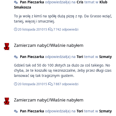
Pan Pieczarka
odpowiedział(a) na
Cris
temat w
Klub
Smakosza
To ja wolę z kimś na spółę dużą pizzę z np. Da Grasso wziąć,
taniej, więcej i smaczniej.
20 listopada 2010
15 l
7 742 odpowiedzi
Zamierzam nabyć/Właśnie nabyłem
Pan Pieczarka
odpowiedział(a) na
Tori
temat w
Szmaty
Gdzieś tak od 50 do 100 złotych za dużo za coś takiego. No
chyba, że te koszulki są niezniszczalne, żeby przez długi czas
lansować się tak tragicznym gustem.
20 listopada 2010
15 l
7 887 odpowiedzi
Zamierzam nabyć/Właśnie nabyłem
Pan Pieczarka
odpowiedział(a) na
Tori
temat w
Szmaty