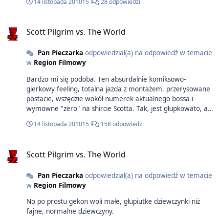
14 listopada 2010
15 l
28 odpowiedzi
Scott Pilgrim vs. The World
Pan Pieczarka
odpowiedział(a) na odpowiedź w temacie
w
Region Filmowy
Bardzo mi się podoba. Ten absurdalnie komiksowo-
gierkowy feeling, totalna jazda z montażem, przerysowane
postacie, wszędzie wokół numerek aktualnego bossa i
wymowne "zero" na shircie Scotta. Tak, jest głupkowato, ale
chyba można się było tego spodziewać, prawda?
14 listopada 2010
15 l
158 odpowiedzi
Scott Pilgrim vs. The World
Pan Pieczarka
odpowiedział(a) na odpowiedź w temacie
w
Region Filmowy
No po prostu gekon woli małe, głupiutke dziewczynki niż
fajne, normalne dziewczyny.