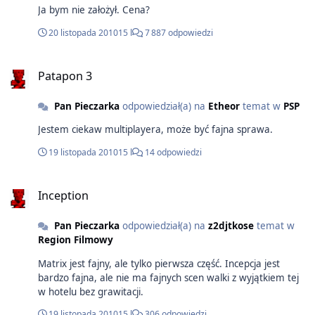
Ja bym nie założył. Cena?
20 listopada 2010
15 l
7 887 odpowiedzi
Patapon 3
Pan Pieczarka
odpowiedział(a) na
Etheor
temat w
PSP
Jestem ciekaw multiplayera, może być fajna sprawa.
19 listopada 2010
15 l
14 odpowiedzi
Inception
Pan Pieczarka
odpowiedział(a) na
z2djtkose
temat w
Region Filmowy
Matrix jest fajny, ale tylko pierwsza część. Incepcja jest
bardzo fajna, ale nie ma fajnych scen walki z wyjątkiem tej
w hotelu bez grawitacji.
19 listopada 2010
15 l
306 odpowiedzi