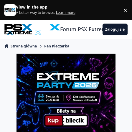
Skocz do zawartości
View in the app
×
Di
A better way to browse.
Learn more
.
Forum PSX Extreme
Zaloguj się
Strona główna
Pan Pieczarka