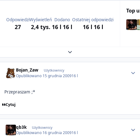
Top 
Odpowiedzi
Wyświetleń
Dodano
Ostatniej odpowiedzi
27
2,4 tys.
16 l
16 l
16 l
16 l
Expand topic overview
Author stats
Bojan_Zaw
Użytkownicy
Opublikowano
15 grudnia 2009
16 l
Przepraszam ;*
Cytuj
Author stats
qb3k
Użytkownicy
Opublikowano
16 grudnia 2009
16 l