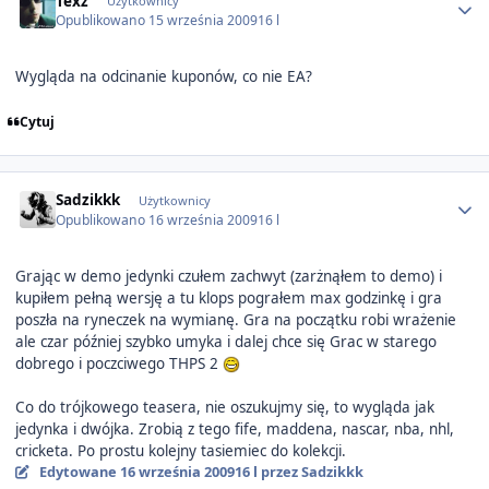
Texz
Użytkownicy
Opublikowano
15 września 2009
16 l
Wygląda na odcinanie kuponów, co nie EA?
Cytuj
Author stats
Sadzikkk
Użytkownicy
Opublikowano
16 września 2009
16 l
Grając w demo jedynki czułem zachwyt (zarżnąłem to demo) i
kupiłem pełną wersję a tu klops pograłem max godzinkę i gra
poszła na ryneczek na wymianę. Gra na początku robi wrażenie
ale czar później szybko umyka i dalej chce się Grac w starego
dobrego i poczciwego THPS 2
Co do trójkowego teasera, nie oszukujmy się, to wygląda jak
jedynka i dwójka. Zrobią z tego fife, maddena, nascar, nba, nhl,
cricketa. Po prostu kolejny tasiemiec do kolekcji.
Edytowane
16 września 2009
16 l
przez Sadzikkk