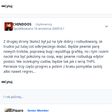
Cytuj
Author stats
CHINDOOS
Użytkownicy
Opublikowano
16 września 2009
16 l
Z drugiej strony Skate2 był już na tyle dobry i rozbudowany, że
trudno już tutaj coś odkrywczego dodać. Będzie pewnie parę
nowych tricków, poprawią bugi i wyszlifują grafikę, no i tym razem
nacisk ma być położony na coop, więc pewnie rozbudują edytor
postaci. Nie oczekujmy cudów, będzie tak jak z serią THPS.
Pierwsze trzy części progres a potem z braku pomysłów zastój
albo nawet regres...
Cytuj
1 rok później...
Author stats
Figaro
Senior Member