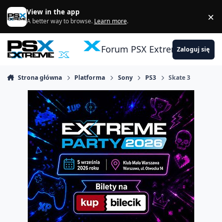
Skocz do zawartości
View in the app
×
Di
A better way to browse.
Learn more
.
Forum PSX Extreme
Zaloguj się
Strona główna
Platforma
Sony
PS3
Skate 3