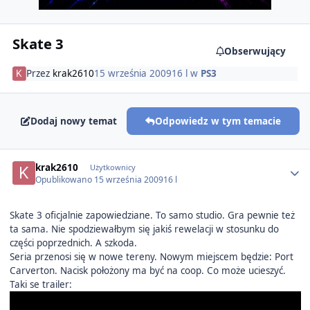
Skate 3
Obserwujący
Przez
krak2610
15 września 2009
16 l
w
PS3
Dodaj nowy temat
Odpowiedz w tym temacie
Author stats
krak2610
Użytkownicy
Opublikowano
15 września 2009
16 l
Skate 3 oficjalnie zapowiedziane. To samo studio. Gra pewnie też
ta sama. Nie spodziewałbym się jakiś rewelacji w stosunku do
części poprzednich. A szkoda.
Seria przenosi się w nowe tereny. Nowym miejscem będzie: Port
Carverton. Nacisk położony ma być na coop. Co może ucieszyć.
Taki se trailer: