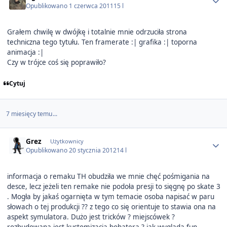
Opublikowano
1 czerwca 2011
15 l
Grałem chwilę w dwójkę i totalnie mnie odrzuciła strona
techniczna tego tytułu. Ten framerate :| grafika :| toporna
animacja :|
Czy w trójce coś się poprawiło?
Cytuj
7 miesięcy temu...
Author stats
Grez
Użytkownicy
Opublikowano
20 stycznia 2012
14 l
informacja o remaku TH obudziła we mnie chęć pośmigania na
desce, lecz jeżeli ten remake nie podoła presji to sięgnę po skate 3
. Mogła by jakaś ogarnięta w tym temacie osoba napisać w paru
słowach o tej produkcji ?? z tego co się orientuje to stawia ona na
aspekt symulatora. Dużo jest tricków ? miejscówek ?