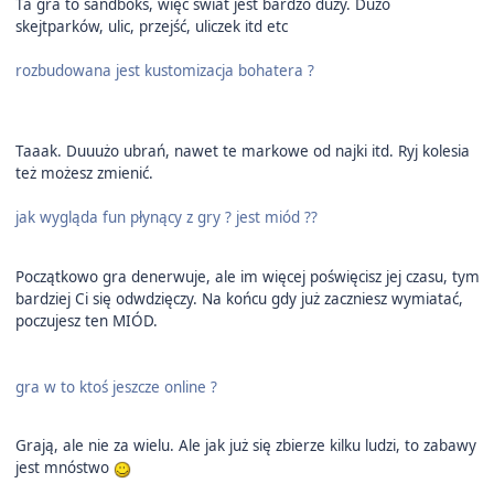
Ta gra to sandboks, więc świat jest bardzo duży. Dużo
skejtparków, ulic, przejść, uliczek itd etc
rozbudowana jest kustomizacja bohatera ?
Taaak. Duuużo ubrań, nawet te markowe od najki itd. Ryj kolesia
też możesz zmienić.
jak wygląda fun płynący z gry ? jest miód ??
Początkowo gra denerwuje, ale im więcej poświęcisz jej czasu, tym
bardziej Ci się odwdzięczy. Na końcu gdy już zaczniesz wymiatać,
poczujesz ten MIÓD.
gra w to ktoś jeszcze online ?
Grają, ale nie za wielu. Ale jak już się zbierze kilku ludzi, to zabawy
jest mnóstwo