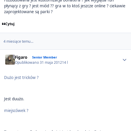
rozbudowana jest kustomizacja bohatera ? jak wygląda fun
płynący z gry ? jest miód ?? gra w to ktoś jeszcze online ? ciekawie
zaprojektowane są parki ?
Cytuj
4 miesiące temu...
Author stats
Figaro
Senior Member
Opublikowano
31 maja 2012
14 l
Dużo jest tricków ?
Jest duużo.
miejscówek ?