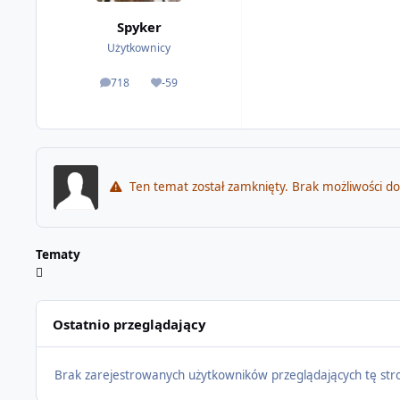
Spyker
Użytkownicy
718
-59
odpowiedzi
Reputacja
Ten temat został zamknięty. Brak możliwości d
Tematy
Ostatnio przeglądający
Brak zarejestrowanych użytkowników przeglądających tę str