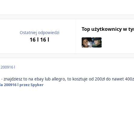
Top użytkownicy w t
Ostatniej odpowiedzi
16 l
16 l
a 2009
16 l
ps - znajdziesz to na ebay lub allegro, to kosztuje od 200zł do nawet 40
da 2009
16 l
przez Spyker