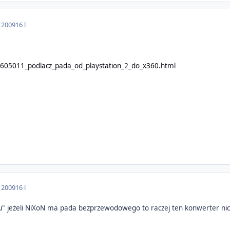
a 2009
16 l
99605011_podlacz_pada_od_playstation_2_do_x360.html
a 2009
16 l
 jeżeli NiXoN ma pada bezprzewodowego to raczej ten konwerter nic n