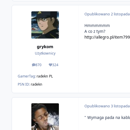
Opublikowano
2 listopad
Hmmmmmm
A co z tym?
http://allegro.pl/item7
grykom
Użytkownicy
870
324
odpowiedzi
Reputacja
GamerTag:
radekn PL
PSN ID:
radekn
Opublikowano
3 listopad
" Wymaga pada na kablu"