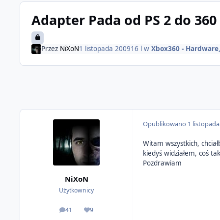
Adapter Pada od PS 2 do 360
Przez
NiXoN
1 listopada 2009
16 l
w
Xbox360 - Hardware,
Opublikowano
1 listopad
Witam wszystkich, chciał
kiedyś widziałem, coś ta
Pozdrawiam
NiXoN
Użytkownicy
41
9
odpowiedzi
Reputacja