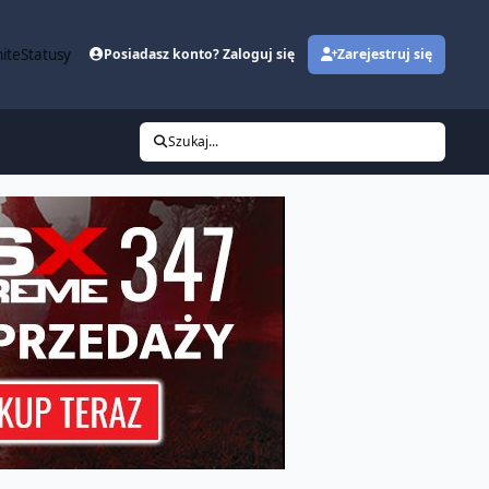
ite
Statusy
Posiadasz konto? Zaloguj się
Zarejestruj się
Szukaj...