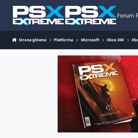
Skocz do zawartości
Forum 
Strona główna
Platforma
Microsoft
Xbox 360
Xbo