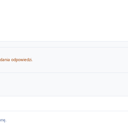
odania odpowiedzi.
onę.