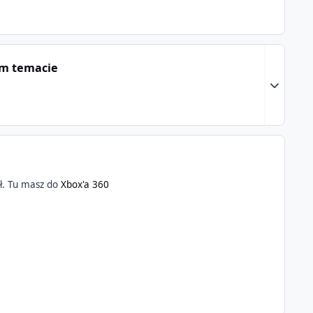
ym temacie
Expand to
0zł. Tu masz do
Xbox'a 360