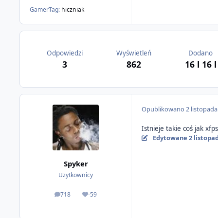
GamerTag:
hiczniak
Odpowiedzi
Wyświetleń
Dodano
3
862
16 l
16 l
Opublikowano
2 listopad
Istnieje takie coś jak xf
Edytowane
2 listopa
Spyker
Użytkownicy
718
-59
odpowiedzi
Reputacja