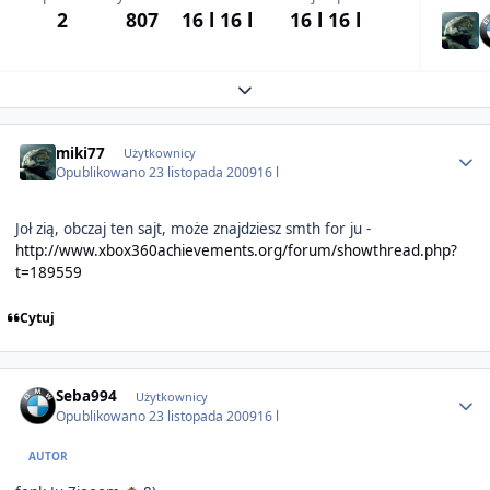
2
807
16 l
16 l
16 l
16 l
Expand topic overview
Author stats
miki77
Użytkownicy
Opublikowano
23 listopada 2009
16 l
Joł zią, obczaj ten sajt, może znajdziesz smth for ju -
http://www.xbox360achievements.org/forum/showthread.php?
t=189559
Cytuj
Author stats
Seba994
Użytkownicy
Opublikowano
23 listopada 2009
16 l
AUTOR