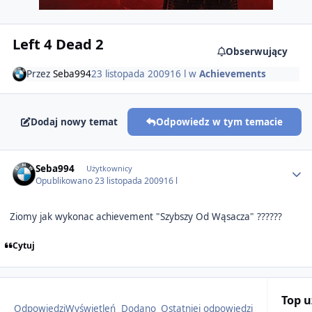
Left 4 Dead 2
Obserwujący
Przez
Seba994
23 listopada 2009
16 l
w
Achievements
Dodaj nowy temat
Odpowiedz w tym temacie
Author stats
Seba994
Użytkownicy
Opublikowano
23 listopada 2009
16 l
Ziomy jak wykonac achievement "Szybszy Od Wąsacza" ??????
Cytuj
Top 
Odpowiedzi
Wyświetleń
Dodano
Ostatniej odpowiedzi