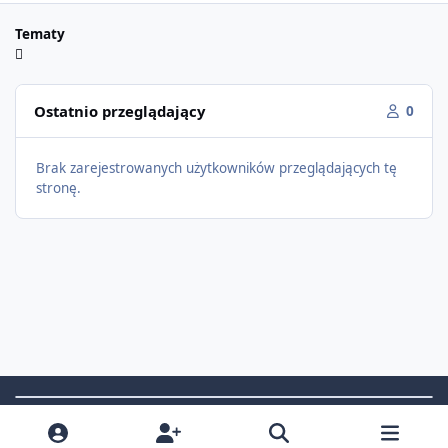
Tematy
Ostatnio przeglądający
0
Brak zarejestrowanych użytkowników przeglądających tę
stronę.
Light Mode
Dark Mode
System Preference
f
i
x
t