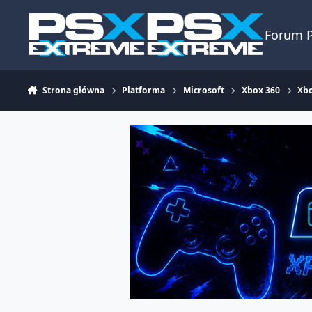
Skocz do zawartości
Forum 
Strona główna
Platforma
Microsoft
Xbox 360
Xbo