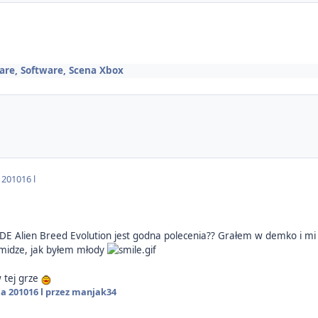
are, Software, Scena Xbox
a 2010
16 l
CADE Alien Breed Evolution jest godna polecenia?? Grałem w demko i mi
Amidze, jak byłem młody
 tej grze
ia 2010
16 l
przez manjak34