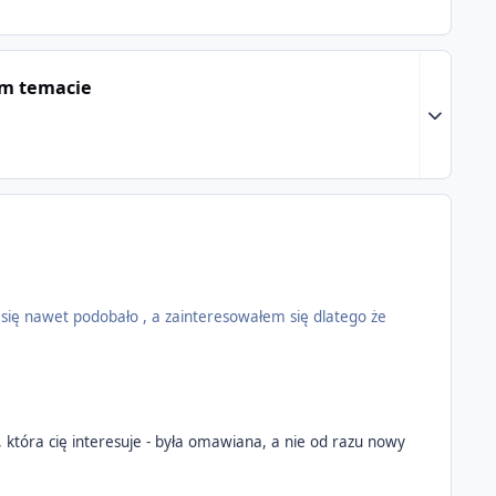
ym temacie
Expand to
 się nawet podobało , a zainteresowałem się dlatego że
 która cię interesuje - była omawiana, a nie od razu nowy