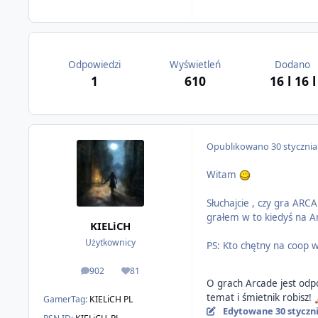
Odpowiedzi
Wyświetleń
Dodano
1
610
16 l
16 l
Opublikowano
30 styczni
Witam
Słuchajcie , czy gra AR
grałem w to kiedyś na 
KIELiCH
Użytkownicy
PS: Kto chętny na coop w
902
81
odpowiedzi
Reputacja
O grach Arcade jest odpo
temat i śmietnik robisz!
GamerTag:
KIELiCH PL
Edytowane
30 styczn