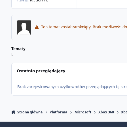
PSN ID:
KIELiCH_PL
Ten temat został zamknięty. Brak możliwości d
Tematy
Ostatnio przeglądający
Brak zarejestrowanych użytkowników przeglądających tę str
Strona główna
Platforma
Microsoft
Xbox 360
Xbo