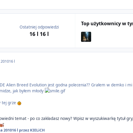
Top użytkownicy w t
Ostatniej odpowiedzi
16 l
16 l
a 2010
16 l
CADE Alien Breed Evolution jest godna polecenia?? Grałem w demko i mi
Amidze, jak byłem młody
 tej grze
wiedni temat - po co zakładasz nowy? Wpisz w wyszukiwarkę tytuł gry,
ia 2010
16 l
przez KIELiCH