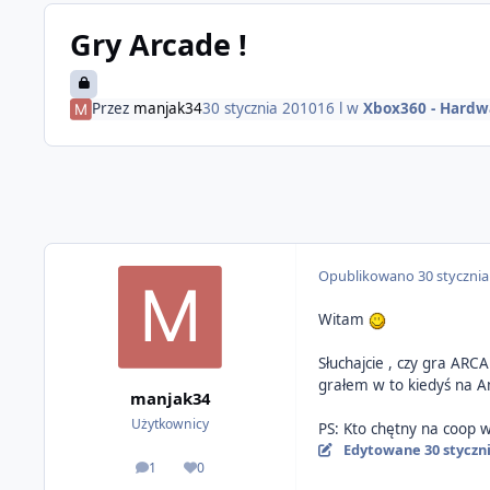
Gry Arcade !
Przez
manjak34
30 stycznia 2010
16 l
w
Xbox360 - Hardw
Opublikowano
30 styczni
Witam
Słuchajcie , czy gra AR
grałem w to kiedyś na 
manjak34
Użytkownicy
PS: Kto chętny na coop w
Edytowane
30 styczn
1
0
odpowiedzi
Reputacja