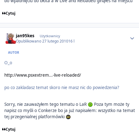
bo wpadnięciu do błota a w Live and Reloaded ginąłeś na miejscu
Cytuj
Author stats
jan95kes
Użytkownicy
Opublikowano
27 lutego 2010
16 l
AUTOR
O_o
http://www.psxextrem...-live-reloaded/
po co zakladasz temat skoro nie masz nic do powiedzenia?
Sorry, nie zauważyłem tego tematu o LaR
Poza tym może ty
napisz co myśli o Conkerze bo ja już napisałem: wszystko na temat
tej przegenialnej platformówki
Cytuj