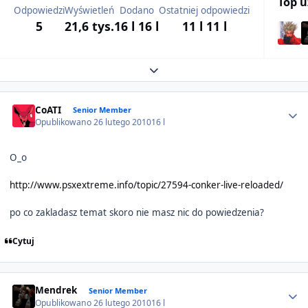
Top 
Odpowiedzi
Wyświetleń
Dodano
Ostatniej odpowiedzi
5
21,6 tys.
16 l
16 l
11 l
11 l
Expand topic overview
Author stats
CoATI
Senior Member
Opublikowano
26 lutego 2010
16 l
O_o
http://www.psxextreme.info/topic/27594-conker-live-reloaded/
po co zakladasz temat skoro nie masz nic do powiedzenia?
Cytuj
Author stats
Mendrek
Senior Member
Opublikowano
26 lutego 2010
16 l