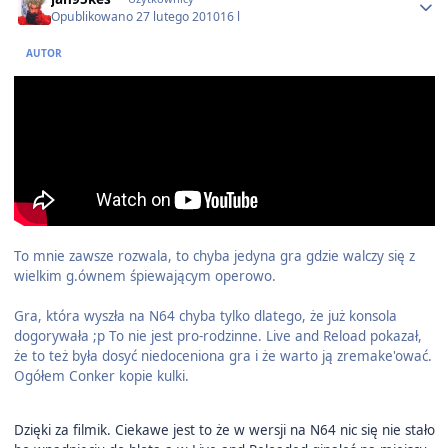
Opublikowano
27 lutego 2010
16 l
AUTOR
To mnie zawsze rozwala, to chyba jedyna gra gdzie walczy się z
wielkim g.ównem śpiewającym operowo.
Gra, która wyszła na N64 chyba tylko dlatego, że już konsola
dogorywała ;p To nie jest pro-rodzinne. Live and Reload pokazał,
że to też była dosyć niedoceniona gra i że warto ją zremake'ować.
Ogółem Conker kopie kulki.
Dzięki za filmik. Ciekawe jest to że w wersji na N64 nic się nie stało