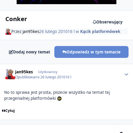
Conker
Obserwujący
Przez
jan95kes
26 lutego 2010
16 l
w
Kącik platformówek
Dodaj nowy temat
Odpowiedz w tym temacie
Author stats
jan95kes
Użytkownicy
Opublikowano
26 lutego 2010
16 l
No to sprawa jest prosta, piszecie wszystko na temat tej
przegenialnej platformówki
Cytuj