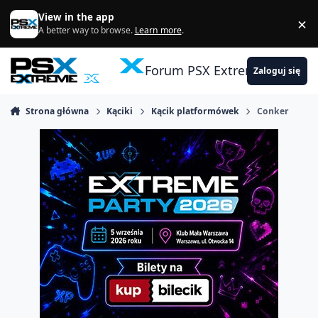
Skocz do zawartości
View in the app
×
Di
A better way to browse.
Learn more
.
Forum PSX Extreme
Zaloguj się
Strona główna
Kąciki
Kącik platformówek
Conker