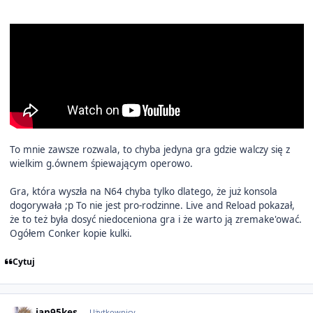
To mnie zawsze rozwala, to chyba jedyna gra gdzie walczy się z
wielkim g.ównem śpiewającym operowo.
Gra, która wyszła na N64 chyba tylko dlatego, że już konsola
dogorywała ;p To nie jest pro-rodzinne. Live and Reload pokazał,
że to też była dosyć niedoceniona gra i że warto ją zremake'ować.
Ogółem Conker kopie kulki.
Cytuj
Author stats
jan95kes
Użytkownicy