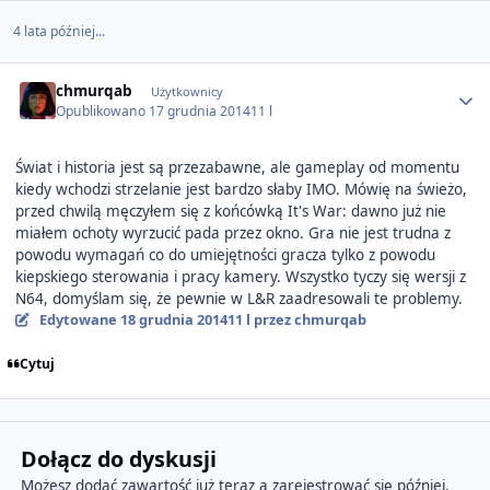
4 lata później...
Author stats
chmurqab
Użytkownicy
Opublikowano
17 grudnia 2014
11 l
Świat i historia jest są przezabawne, ale gameplay od momentu
kiedy wchodzi strzelanie jest bardzo słaby IMO. Mówię na świeżo,
przed chwilą męczyłem się z końcówką It's War: dawno już nie
miałem ochoty wyrzucić pada przez okno. Gra nie jest trudna z
powodu wymagań co do umiejętności gracza tylko z powodu
kiepskiego sterowania i pracy kamery. Wszystko tyczy się wersji z
N64, domyślam się, że pewnie w L&R zaadresowali te problemy.
Edytowane
18 grudnia 2014
11 l
przez chmurqab
Cytuj
Dołącz do dyskusji
Możesz dodać zawartość już teraz a zarejestrować się później.