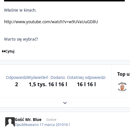
Właśnie w kinach.
http://www.youtube.com/watch?v=w9UVaUuGD8U
Warto się wybrać?
Cytuj
Top 
Odpowiedzi
Wyświetleń
Dodano
Ostatniej odpowiedzi
2
1,5 tys.
16 l
16 l
16 l
16 l
Expand topic overview
Gość Mr. Blue
Goście
Opublikowano
17 marca 2010
16 l