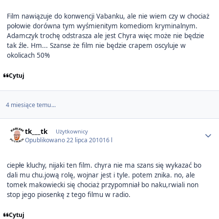
Film nawiązuje do konwencji Vabanku, ale nie wiem czy w chociaż
połowie dorówna tym wyśmienitym komediom kryminalnym.
Adamczyk trochę odstrasza ale jest Chyra więc może nie będzie
tak źle. Hm... Szanse że film nie będzie crapem oscyluje w
okolicach 50%
Cytuj
4 miesiące temu...
Author stats
tk___tk
Użytkownicy
Opublikowano
22 lipca 2010
16 l
ciepłe kluchy, nijaki ten film. chyra nie ma szans się wykazać bo
dali mu chu.jową rolę, wojnar jest i tyle. potem znika. no, ale
tomek makowiecki się chociaż przypomniał bo naku,rwiali non
stop jego piosenkę z tego filmu w radio.
Cytuj