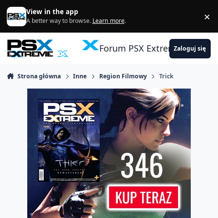
Skocz do zawartości
View in the app
×
Di
A better way to browse.
Learn more
.
Forum PSX Extreme
Zaloguj się
Strona główna
Inne
Region Filmowy
Trick