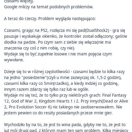
czasami więcej).
Google milczy na temat podobnych problemów.
A teraz do rzeczy. Problem wygląda następująco:
Czasami, grając na PS2, rozłącza mi się pad(DualShock2) - gra się
pauzuje i wyskakuje okienko, że kontroler został odłączony; gaśnie
diodka na padzie. Po czym sam z siebie się włącza(nie ma
znaczenia czy coś z nim robię, czy nie).
Wydaje się to być zupełnie losowe i nie mam pojęcia czym
wywołane.
Dzieje się to w różnej częstotliwości - czasami będzie to kilka razy
na jedno "posiedzenie"(czyli u mnie zazwyczaj ok. 1,5-2 godzin),
czasami kilka razy co 5min(rzadko), a kiedy indziej co godzinę,
innym razem zdarzy się tylko raz lub w ogóle.
Wydaje mi się też, że to tylko przy niektórych grach: Final Fantasy
12, God of War 2, Kingdom Hearts 1 i 2. Przy innych(Dead or Alive
2, Pro Evolution Soccer 6) nic takiego nie zaobserwowałem. Nie
jestem pewien co do reszty posiadanych przeze mnie gier.
Wychodziło by na to, że jest to wina pada, gdyby nie to, że jest to
już mój drugi pad, z którym mam ten sam problem. Kilka miesięcy