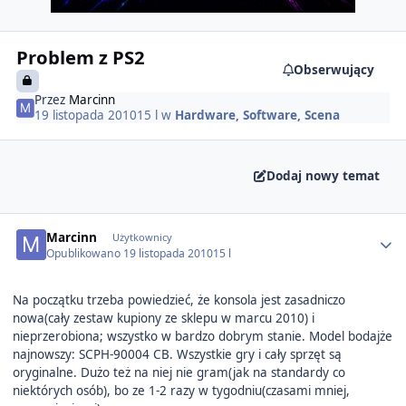
Problem z PS2
Obserwujący
Przez
Marcinn
19 listopada 2010
15 l
w
Hardware, Software, Scena
Dodaj nowy temat
Author stats
Marcinn
Użytkownicy
Opublikowano
19 listopada 2010
15 l
Na początku trzeba powiedzieć, że konsola jest zasadniczo
nowa(cały zestaw kupiony ze sklepu w marcu 2010) i
nieprzerobiona; wszystko w bardzo dobrym stanie. Model bodajże
najnowszy: SCPH-90004 CB. Wszystkie gry i cały sprzęt są
oryginalne. Dużo też na niej nie gram(jak na standardy co
niektórych osób), bo ze 1-2 razy w tygodniu(czasami mniej,