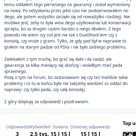
temu oddałem tego pierwszego na gwarancji i został wymieniony
na nowy. Po odzyskaniu przez jakiś czas nie zaobserwowałem nic
złego, ale potem wszystko zaczęło się od nowa(tylko rzadziej). Nie
możliwe jest, żeby to była wina złego użytkowania lub konserwacji
sprzętu, bo za drugim razem bardzo o niego dbałem. Z tego
powodu nie wiem czy coś jest nie tak z DualShock'iem czy z
konsolą, czy może z grami. Tylko, że gdy pad był w naprawie to
grałem na starym padzie od PSXa i nie było żadnego problemu.
Zwlekałem z tym trochę, bo grać się dało i da nadal, ale
gwarancja za kilka miesięcy się skończy i wolałbym mieć pada
sprawnego.
Piszę o tym na forum, bo zastanawiam się czy też mieliście takie
problemy i co tu w końcu było nie tak(żeby wiedzieć co oddać do
naprawy: czy tylko pada, czy całą konsolę).
Z góry dziękuję za odpowiedź i pozdrawiam.
Top 
Odpowiedzi
Wyświetleń
Dodano
Ostatniej odpowiedzi
3
2,5 tys.
15 l
15 l
15 l
15 l