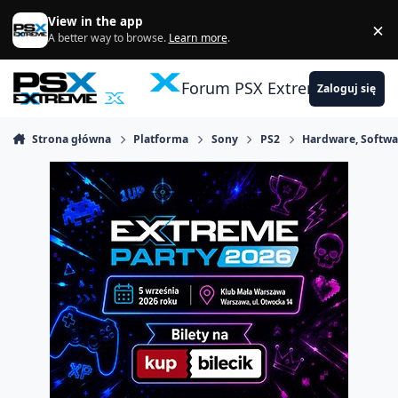
Skocz do zawartości
View in the app
×
Di
A better way to browse.
Learn more
.
Forum PSX Extreme
Zaloguj się
Strona główna
Platforma
Sony
PS2
Hardware, Softwa