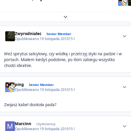
Expand topic overview
Author stats
Zwyrodnialec
Senior Member
Opublikowano
19 listopada 2010
15 l
Weź spirytus salicylowy, czy wódkę i przetrzyj styki na padzie i w
portach. Miałem kiedyś podobnie, po tkim zabiegu wszystko
chodzi idealnie.
Author stats
ping
Senior Member
Opublikowano
19 listopada 2010
15 l
Zwijasz kabel dookoła pada?
Author stats
Marcinn
Użytkownicy
Opublikowano
19 listopada 2010
15 l