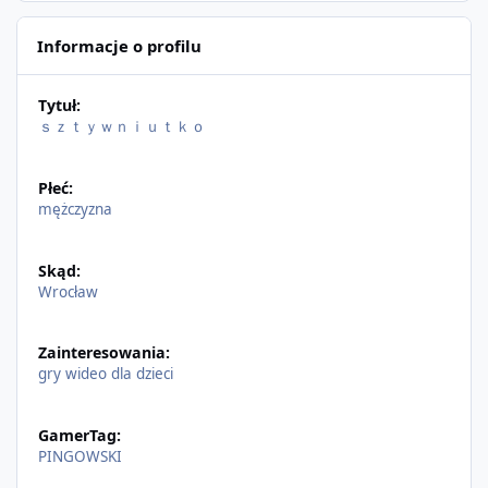
Informacje o profilu
Tytuł:
ｓｚｔｙｗｎｉｕｔｋｏ
Płeć:
mężczyzna
Skąd:
Wrocław
Zainteresowania:
gry wideo dla dzieci
GamerTag:
PINGOWSKI