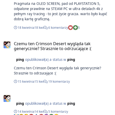
Pragmata na OLED SCREEN, pad od PLAYSTATION 5,
odpalone prawilnie na STEAM PC w ultra detalach 4k z
pełnym ray tracing - to jest życie gracza. warto było kupić
dobrą kartę graficzną.
18 kwietnia
18 kwi
6 komentarzy
5
Czemu ten Crimson Desert wygląda tak
generycznie? Strasznie to odrzucające :(
ping
opublikował(a) a status w
ping
Czemu ten Crimson Desert wygląda tak generycznie?
Strasznie to odrzucające :(
15 kwietnia
15 kwi
19 komentarzy
ping
opublikował(a) a status w
ping
14 kwietnia
14 kwi
5 komentarzy