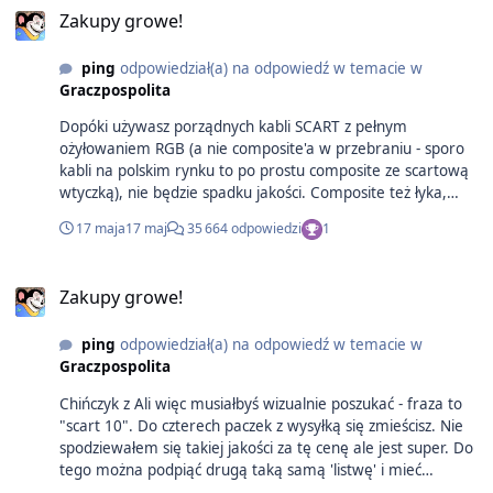
Zakupy growe!
ping
odpowiedział(a) na odpowiedź w temacie w
Graczpospolita
Dopóki używasz porządnych kabli SCART z pełnym
ożyłowaniem RGB (a nie composite'a w przebraniu - sporo
kabli na polskim rynku to po prostu composite ze scartową
wtyczką), nie będzie spadku jakości. Composite też łyka,
więc nie trzeba modować każdego urządzenia na RGB.
17 maja
17 maj
35 664 odpowiedzi
1
Teraz rozglądam się za czymś, co pozwoli mi podpiąć do
jednego monitora CRT kilka urządzeń na d-sub i tu już mam
mieszane uczucia widząc wynalazki za kilkadziesiąt złotych.
Zakupy growe!
ping
odpowiedział(a) na odpowiedź w temacie w
Graczpospolita
Chińczyk z Ali więc musiałbyś wizualnie poszukać - fraza to
"scart 10". Do czterech paczek z wysyłką się zmieścisz. Nie
spodziewałem się takiej jakości za tę cenę ale jest super. Do
tego można podpiąć drugą taką samą 'listwę' i mieć
zapiętych 20 urządzeń.