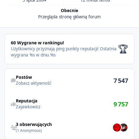
5 lipca 2004
12 minut temu
Obecnie
Przegląda stronę główną forum
60 Wygrane w rankingu!
🏆
Użytkownicy przyznają ping punkty reputacji!
Ostatnia
wygrana %s w dniu %s
Postów
7 547
Zobacz aktywność
Reputacja
9 757
Zajawkowicz
3 obserwujących
(1 Anonymous)