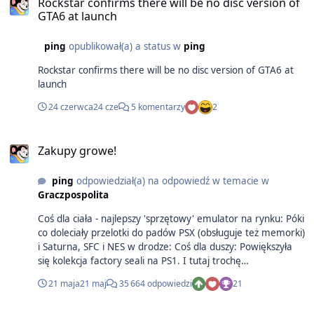
Rockstar confirms there will be no disc version of
GTA6 at launch
ping
opublikował(a) a status w
ping
Rockstar confirms there will be no disc version of GTA6 at
launch
24 czerwca
24 cze
5 komentarzy
2
Zakupy growe!
ping
odpowiedział(a) na odpowiedź w temacie w
Graczpospolita
Coś dla ciała - najlepszy 'sprzętowy' emulator na rynku: Póki
co doleciały przelotki do padów PSX (obsługuje też memorki)
i Saturna, SFC i NES w drodze: Coś dla duszy: Powiększyła
się kolekcja factory seali na PS1. I tutaj trochę
arcade/extreme sportsów na GBA: Część z tych gier miałem
21 maja
21 maj
35 664 odpowiedzi
21
w latach świetności GBA ale przepadły. Dobry zwyczaj - nie
pożyczaj.