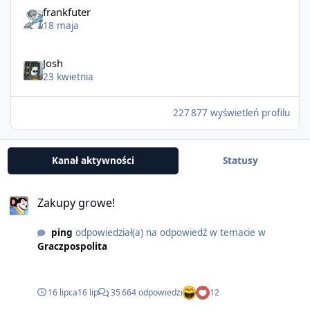
frankfuter
18 maja
Josh
23 kwietnia
227 877 wyświetleń profilu
Kanał aktywności
Statusy
Zakupy growe!
ping
odpowiedział(a) na odpowiedź w temacie w
Graczpospolita
16 lipca
16 lip
35 664 odpowiedzi
12