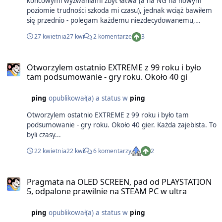
końcowymi wyzwaniami zbyt łatwa (a na NG na nowym
poziomie trudności szkoda mi czasu), jednak wciąż bawiłem
się przednio - polegam każdemu niezdecydowanemu,
zwłaszcza, że MSRP jest bardzo uczciwe. Wspaniała to była
27 kwietnia
27 kwi
2 komentarze
3
przygoda.
Otworzylem ostatnio EXTREME z 99 roku i było
tam podsumowanie - gry roku. Około 40 gi
ping
opublikował(a) a status w
ping
Otworzylem ostatnio EXTREME z 99 roku i było tam
podsumowanie - gry roku. Około 40 gier. Każda zajebista. To
byli czasy...
22 kwietnia
22 kwi
6 komentarzy
2
Pragmata na OLED SCREEN, pad od PLAYSTATION
5, odpalone prawilnie na STEAM PC w ultra
ping
opublikował(a) a status w
ping