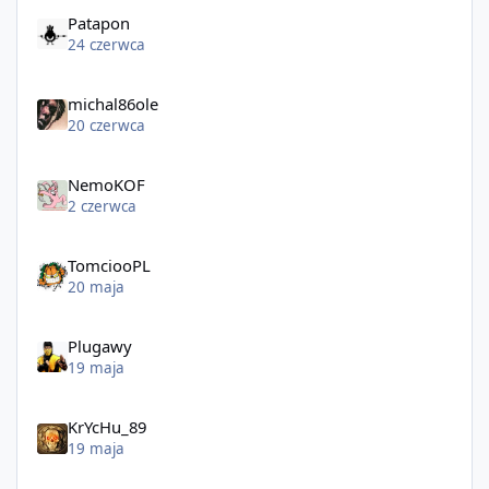
Patapon
24 czerwca
michal86ole
20 czerwca
NemoKOF
2 czerwca
TomciooPL
20 maja
Plugawy
19 maja
KrYcHu_89
19 maja