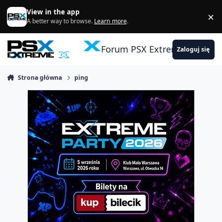
Skocz do zawartości
View in the app
×
Di
A better way to browse.
Learn more
.
Forum PSX Extreme
Zaloguj się
Strona główna
ping