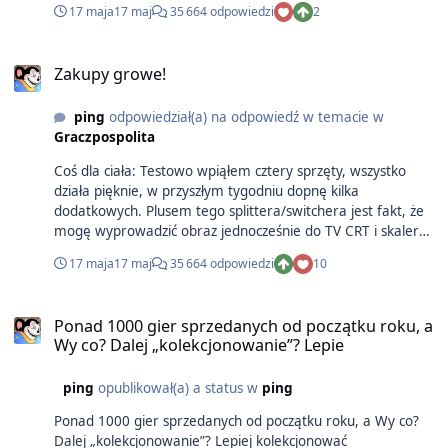
17 maja
17 maj
35 664 odpowiedzi
2
Zakupy growe!
ping
odpowiedział(a) na odpowiedź w temacie w
Graczpospolita
Coś dla ciała: Testowo wpiąłem cztery sprzęty, wszystko
działa pięknie, w przyszłym tygodniu dopnę kilka
dodatkowych. Plusem tego splittera/switchera jest fakt, że
mogę wyprowadzić obraz jednocześnie do TV CRT i skalera
podpiętego do HDTV. Coś dla duszy: Brakujące poksy,
17 maja
17 maj
35 664 odpowiedzi
10
przenośny resi i dwie rzadkie bitki, jedna nawet bardzo
rzadka.
Ponad 1000 gier sprzedanych od początku roku, a
Wy co? Dalej „kolekcjonowanie”? Lepie
ping
opublikował(a) a status w
ping
Ponad 1000 gier sprzedanych od początku roku, a Wy co?
Dalej „kolekcjonowanie”? Lepiej kolekcjonować