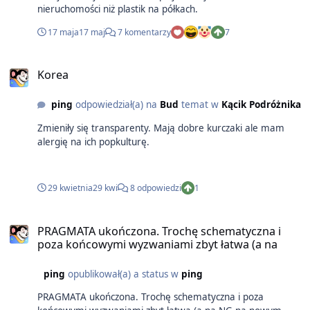
nieruchomości niż plastik na półkach.
17 maja
17 maj
7 komentarzy
7
Korea
ping
odpowiedział(a) na
Bud
temat w
Kącik Podróżnika
Zmieniły się transparenty. Mają dobre kurczaki ale mam
alergię na ich popkulturę.
29 kwietnia
29 kwi
8 odpowiedzi
1
PRAGMATA ukończona. Trochę schematyczna i
poza końcowymi wyzwaniami zbyt łatwa (a na
ping
opublikował(a) a status w
ping
PRAGMATA ukończona. Trochę schematyczna i poza