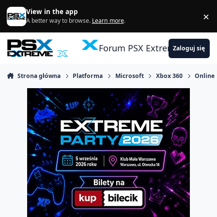
Skocz do zawartości
View in the app
×
Di
A better way to browse.
Learn more
.
Forum PSX Extreme
Zaloguj się
Strona główna
Platforma
Microsoft
Xbox 360
Online