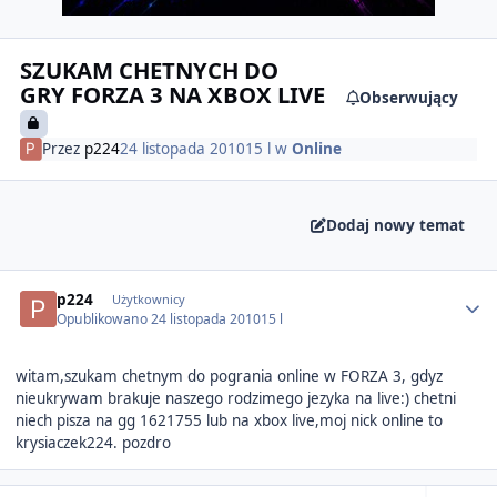
SZUKAM CHETNYCH DO
GRY FORZA 3 NA XBOX LIVE
Obserwujący
Przez
p224
24 listopada 2010
15 l
w
Online
Dodaj nowy temat
Author stats
p224
Użytkownicy
Opublikowano
24 listopada 2010
15 l
witam,szukam chetnym do pogrania online w FORZA 3, gdyz
nieukrywam brakuje naszego rodzimego jezyka na live:) chetni
niech pisza na gg 1621755 lub na xbox live,moj nick online to
krysiaczek224. pozdro