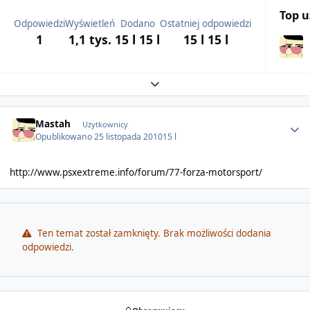
Top 
Odpowiedzi
Wyświetleń
Dodano
Ostatniej odpowiedzi
1
1,1 tys.
15 l
15 l
15 l
15 l
Expand topic overview
Author stats
Mastah
Użytkownicy
Opublikowano
25 listopada 2010
15 l
http://www.psxextreme.info/forum/77-forza-motorsport/
Ten temat został zamknięty. Brak możliwości dodania
odpowiedzi.