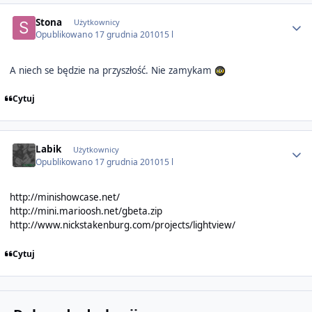
Author stats
Stona
Użytkownicy
Opublikowano
17 grudnia 2010
15 l
A niech se będzie na przyszłość. Nie zamykam
Cytuj
Author stats
Labik
Użytkownicy
Opublikowano
17 grudnia 2010
15 l
http://minishowcase.net/
http://mini.marioosh.net/gbeta.zip
http://www.nickstakenburg.com/projects/lightview/
Cytuj