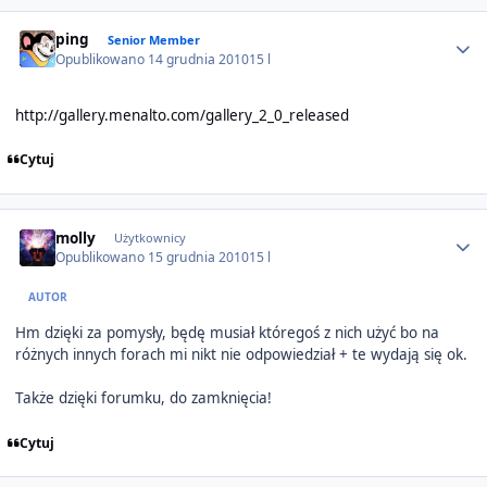
Author stats
ping
Senior Member
Opublikowano
14 grudnia 2010
15 l
http://gallery.menalto.com/gallery_2_0_released
Cytuj
Author stats
molly
Użytkownicy
Opublikowano
15 grudnia 2010
15 l
AUTOR
Hm dzięki za pomysły, będę musiał któregoś z nich użyć bo na
różnych innych forach mi nikt nie odpowiedział + te wydają się ok.
Także dzięki forumku, do zamknięcia!
Cytuj