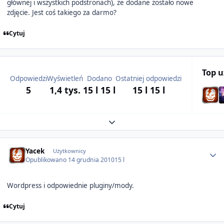
głównej i wszystkich podstronach), że dodane zostało nowe
zdjęcie. Jest coś takiego za darmo?
Cytuj
Top 
Odpowiedzi
Wyświetleń
Dodano
Ostatniej odpowiedzi
5
1,4 tys.
15 l
15 l
15 l
15 l
Expand topic overview
Author stats
Yacek
Użytkownicy
Opublikowano
14 grudnia 2010
15 l
Wordpress i odpowiednie pluginy/mody.
Cytuj