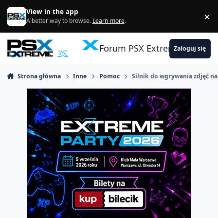
Skocz do zawartości
View in the app
×
Di
A better way to browse.
Learn more
.
Forum PSX Extreme
Zaloguj się
Strona główna
Inne
Pomoc
Silnik do wgrywania zdjęć na