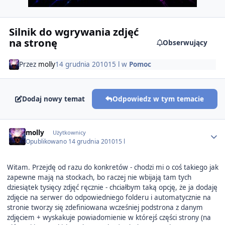
Silnik do wgrywania zdjęć
na stronę
Obserwujący
Przez
molly
14 grudnia 2010
15 l
w
Pomoc
Dodaj nowy temat
Odpowiedz w tym temacie
Author stats
molly
Użytkownicy
Opublikowano
14 grudnia 2010
15 l
Witam. Przejdę od razu do konkretów - chodzi mi o coś takiego jak
zapewne mają na stockach, bo raczej nie wbijają tam tych
dziesiątek tysięcy zdjęć ręcznie - chciałbym taką opcję, że ja dodaję
zdjęcie na serwer do odpowiedniego folderu i automatycznie na
stronie tworzy się zdefiniowana wcześniej podstrona z danym
zdjęciem + wyskakuje powiadomienie w którejś części strony (na