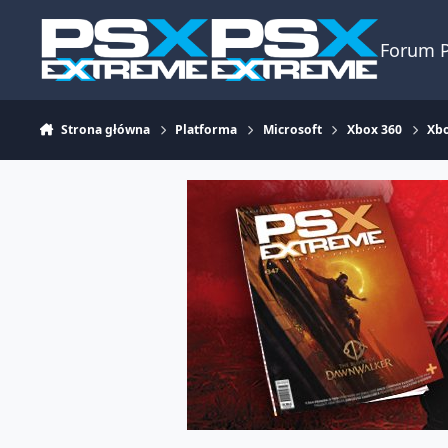
Skocz do zawartości
Forum 
Strona główna
Platforma
Microsoft
Xbox 360
Xbo