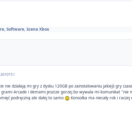
re, Software, Scena Xbox
 2010
15 l
nie działają mi gry z dysku 120GB po zainstalowaniu jakiejś gry czasem
Z grami Arcade i demami jeszcze gorzej bo wywala mi komunikat "nie 
amięć podręczną ale dalej to samo
Konsolka ma niecały rok i raczej