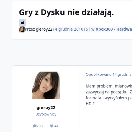
Gry z Dysku nie działają.
Przez
gieroy22
14 grudnia 2010
15 l
w
Xbox360 - Hardwa
Opublikowano
14 grudnia
Mam problem, mianowicie 
zazwyczaj na początku. 
formata i wyczyściłem p
HD ?
gieroy22
Użytkownicy
203
-41
odpowiedzi
Reputacja