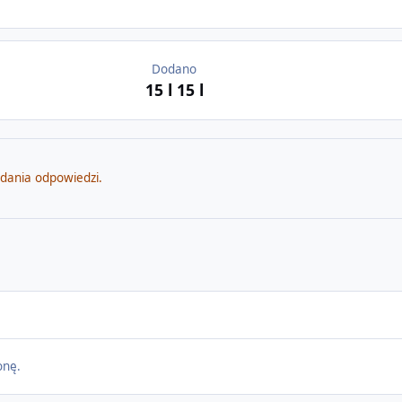
Dodano
15 l
15 l
odania odpowiedzi.
onę.