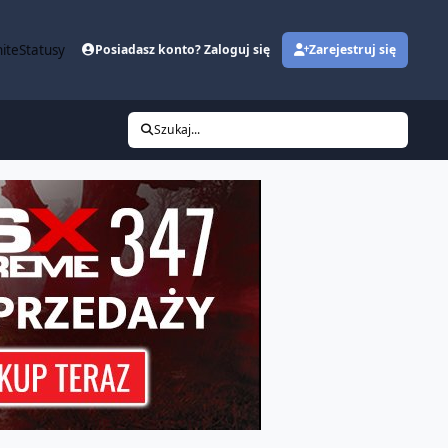
ite
Statusy
Posiadasz konto? Zaloguj się
Zarejestruj się
Szukaj...